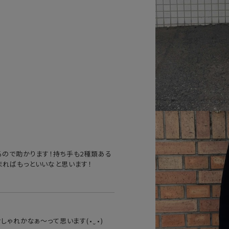
るので助かります！持ち手も2種類ある
まればもっといいなと思います！
かなぁ〜って思います(⁠•⁠‿⁠•⁠)