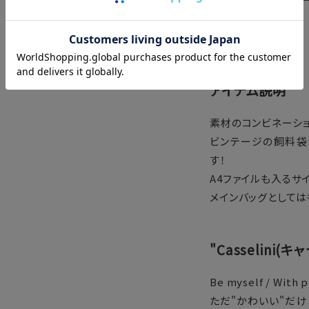
VIEW ALL>
アイテム説明
素材のコンビネーショ
ビンテージの飼料袋
す！
A4ファイルも入るサ
メインバッグとしては
"Casselini(
Be myself / With p
ただ"かわいい"だけ