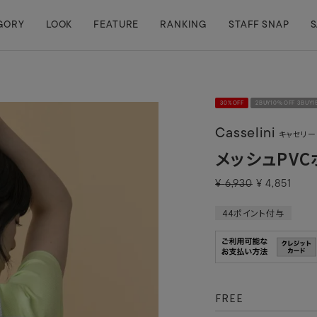
GORY
LOOK
FEATURE
RANKING
STAFF SNAP
S
30%OFF
2BUY10％OFF 3BUY
Casselini
キャセリー
メッシュPV
¥
6,930
¥
4,851
44
ポイント付与
FREE