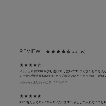
4.40
5
メッシュ素材で中が少し透けて可愛いです！たくさんものも入
ので使い勝手がいいです。ナップボタンなどでバッグの口が閉
おやかた
購入者
非公開
2026/02/01
RED購入♪めちゃくちゃモノ入ります☆少ししか入れなくてもおしゃれ