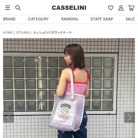
BRAND
CATEGORY
RANKING
STAFF SNAP
SALE
HOME
STYLING
メッシュPVCポケットトート