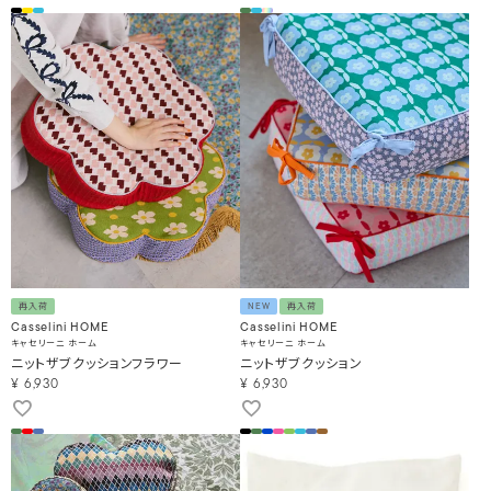
再入荷
NEW
再入荷
Casselini HOME
Casselini HOME
キャセリーニ ホーム
キャセリーニ ホーム
ニットザブクッションフラワー
ニットザブクッション
¥
6,930
¥
6,930