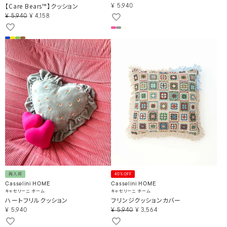
【Care Bears™】クッション
¥
5,940
¥
5,940
¥
4,158
再入荷
40%OFF
Casselini HOME
Casselini HOME
キャセリーニ ホーム
キャセリーニ ホーム
ハートフリルクッション
フリンジクッションカバー
¥
5,940
¥
5,940
¥
3,564