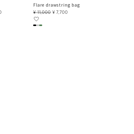
Flare drawstring bag
0
¥
11,000
¥
7,700