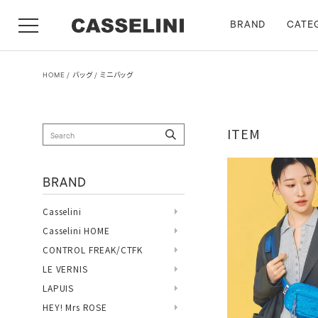
BRAND
CATE
HOME
バッグ
ミニバッグ
ITEM
BRAND
Casselini
Casselini HOME
CONTROL FREAK/CTFK
LE VERNIS
LAPUIS
HEY! Mrs ROSE