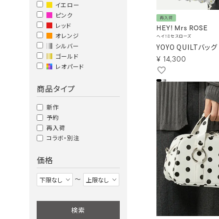
イエロー
ピンク
再入荷
レッド
HEY! Mrs ROSE
オレンジ
ヘイ！ミセスローズ
シルバー
YOYO QUILTバッグ
ゴールド
¥
14,300
レオパード
商品タイプ
新作
予約
再入荷
コラボ・別注
価格
〜