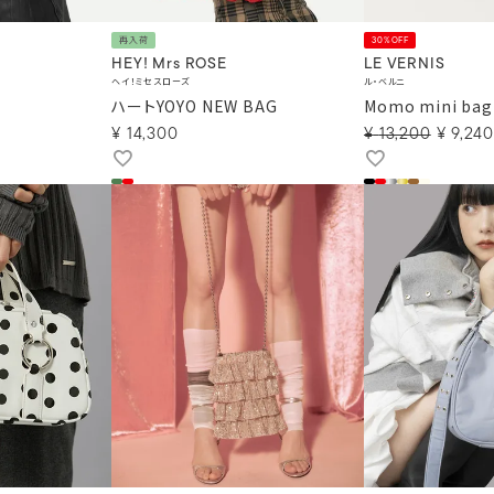
再入荷
30%OFF
HEY! Mrs ROSE
LE VERNIS
ヘイ！ミセスローズ
ル・ベルニ
ハートYOYO NEW BAG
Momo mini bag
¥
14,300
¥
13,200
¥
9,240