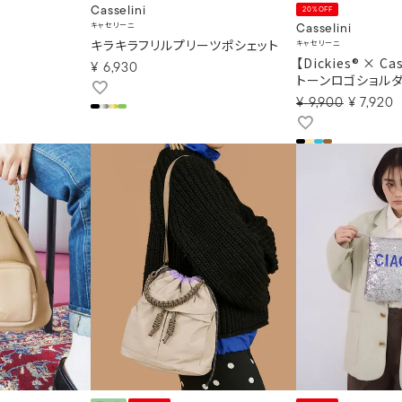
Casselini
20%OFF
キャセリーニ
Casselini
キラキラフリルプリーツポシェット
キャセリーニ
【Dickies® × C
¥
6,930
トーンロゴショル
¥
9,900
¥
7,920