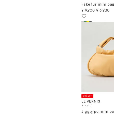
Fake fur mini ba
¥
9,900
¥
6,930
30%OFF
LE VERNIS
ル・ベルニ
Jiggly pu mini b