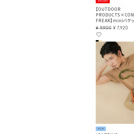
20%OFF
【OUTDOOR
PRODUCTS×CON
FREAK】miniバ
¥
9,900
¥
7,920
NEW