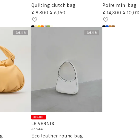
g
Quilting clutch bag
Poire mini bag
¥
8,800
¥
6,160
¥
14,300
¥
10,01
在庫切れ
在庫切れ
30%OFF
LE VERNIS
ル・ベルニ
ag
Eco leather round bag