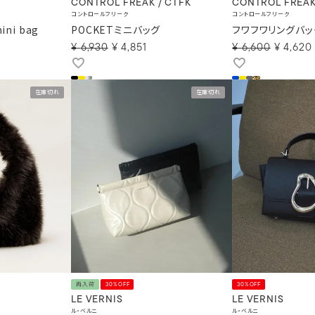
CONTROL FREAK / CTFK
CONTROL FREA
コントロールフリーク
コントロールフリーク
ini bag
POCKETミニバッグ
フワフワリングバッ
¥
6,930
¥
4,851
¥
6,600
¥
4,620
在庫切れ
在庫切れ
再入荷
30%OFF
30%OFF
LE VERNIS
LE VERNIS
ル・ベルニ
ル・ベルニ