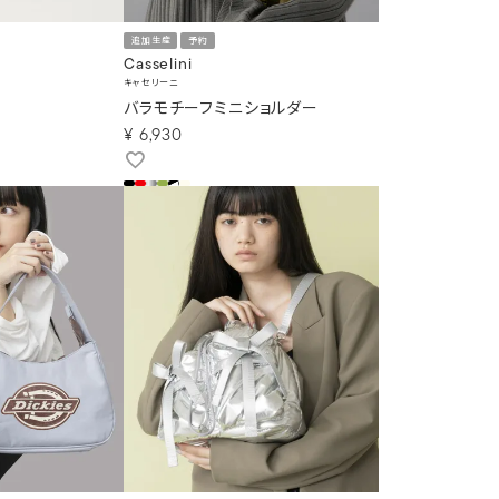
追加生産
予約
Casselini
キャセリーニ
バラモチーフミニショルダー
¥
6,930