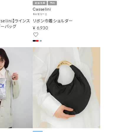
追加生産
予約
Casselini
キャセリーニ
asselini】ラインス
リボン巾着ショルダー
ダーバッグ
¥
6,930