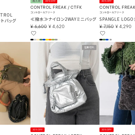
再入荷
30%OFF
40%OFF
CONTROL FREAK / CTFK
CONTROL FREA
コントロールフリーク
コントロールフリーク
TROL
≪撥水≫ナイロン2WAYミニバッグ
SPANGLE LOG
ケットバッグ
¥
6,600
¥
4,620
¥
7,150
¥
4,290
在庫切れ
30%OFF
30%OFF