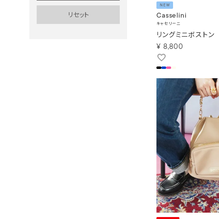
NEW
Casselini
キャセリーニ
リングミニボストン
¥
8,800