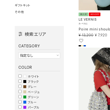
ギフトキット
その他
再入荷
40%OFF
LE VERNIS
ル・ベルニ
Poire mini shoul
検索エリア
¥
13,200
¥
7,920
CATEGORY
COLOR
ホワイト
ブラック
グレー
ベージュ
グリーン
ブルー
パープル