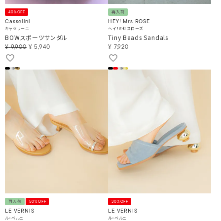
40%OFF
再入荷
Casselini
HEY! Mrs ROSE
キャセリーニ
ヘイ！ミセスローズ
BOWスポーツサンダル
Tiny Beads Sandals
¥
9,900
¥
5,940
¥
7,920
再入荷
50%OFF
30%OFF
LE VERNIS
LE VERNIS
ル・ベルニ
ル・ベルニ