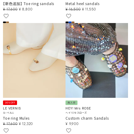
【新色追加】 Toe ring sandals
Metal heel sandals
¥
17,600
¥
8,800
¥
16,500
¥
11,550
30%OFF
再入荷
LE VERNIS
HEY! Mrs ROSE
ル・ベルニ
ヘイ！ミセスローズ
Toe ring Mules
Custom charm Sandals
¥
17,600
¥
12,320
¥
9,900