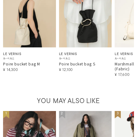
LE VERNIS
LE VERNIS
LE VERNIS
ル・ベルニ
ル・ベルニ
ル・ベルニ
Poire bucket bag M
Poire bucket bag S
Marshmallo
(Fabric)
¥
14,300
¥
12,100
¥
17,600
YOU MAY ALSO LIKE
1
2
3