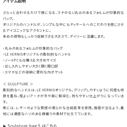
アイテム説明
さらっと合わせるだけで様になる、マチのない丸みのあるフォルムが印象的な
バッグ。
オリジナルのハンドルが、シンプルな中にもディテールへのこだわりを感じさせ
るアイコニックなアクセントに。
多めの荷物もしっかり収納できる大きさで、デイリーに活躍します。
・丸みのあるフォルムが印象的なバッグ
・LE VERNISオリジナルの彫刻的なハンドル
・ノートPCも仕舞える大きめサイズ
・出し入れしやすい大きく開く開口部
・スマホなどの収納に便利な内ポケット
＜ SCULPTURE ＞
彫刻的なハンドルは、LE VERNISオリジナル。グリップしやすいように何度も改
良を重ね、程よいアーチが手や肩に馴染む、持ちやすい仕上がりになっていま
す。
表には、レザーのような質感の柔らかな合成皮革を使用。強度が出るよう、裏
地には適度なハリのある綾織りの素材で仕立てています。
Sculpture bag S はこちら
▶