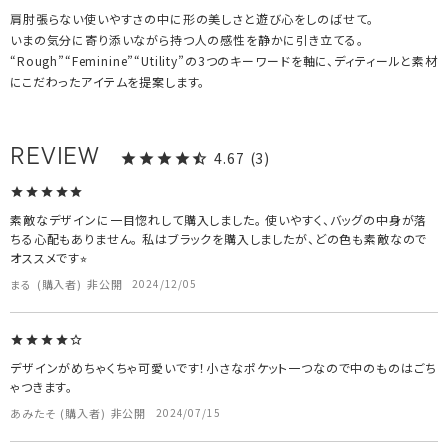
肩肘張らない使いやすさの中に形の美しさと遊び心をしのばせて。
いまの気分に寄り添いながら持つ人の感性を静かに引き立てる。
“Rough”“Feminine”“Utility”の3つのキーワードを軸に、ディティールと素材
にこだわったアイテムを提案します。
4.67
3
素敵なデザインに一目惚れして購入しました。 使いやすく、バッグの中身が落
ちる心配もありません。 私はブラックを購入しましたが、どの色も素敵なので
オススメです⭐︎
まる
購入者
非公開
2024/12/05
デザインがめちゃくちゃ可愛いです！小さなポケット一つなので中のものはごち
ゃつきます。
あみたそ
購入者
非公開
2024/07/15