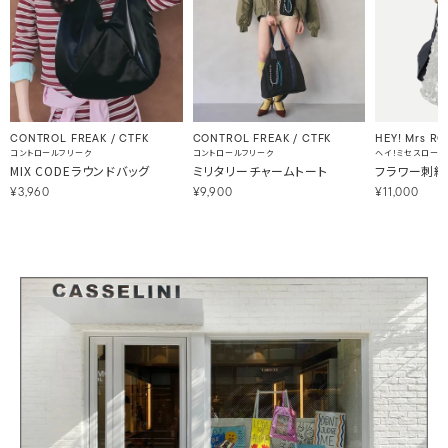
CONTROL FREAK / CTFK
CONTROL FREAK / CTFK
HEY! Mrs RO
コントロールフリーク
コントロールフリーク
ヘイ！ミセスローズ
MIX CODEラウンドバッグ
ミリタリーチャームトート
フラワー刺繍
¥3,960
¥9,900
¥11,000