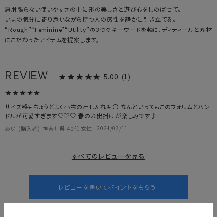
肩肘張らない使いやすさの中に形の美しさと遊び心をしのばせて。
いまの気分に寄り添いながら持つ人の感性を静かに引き立てる。
“Rough”“Feminine”“Utility”の3つのキーワードを軸に、ディティールと素材
にこだわったアイテムを提案します。
5.00
1
サイズ感もちょうどよく小物の出し入れも〇 なんといってもこのフォルムとハン
ドルが可愛すぎます♡♡♡ 春のお出掛けが楽しみです♪
あい
購入者
神奈川県
40代
女性
2024/03/11
すべてのレビューを見る