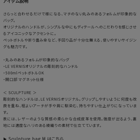
アイテム説明
さらっと合わせるだけで様になる、マチのない丸みのあるフォルムが印象的な
バッグ。
オリジナルのハンドルが、シンプルな中にもディテールへのこだわりを感じさせ
るアイコニックなアクセントに。
ペットボトルや折り畳み傘など、手回り品が十分仕舞える、使いやすいサイジン
グも魅力です。
・丸みのあるフォルムが印象的なバッグ
・LE VERNISオリジナルの彫刻的なハンドル
・500mlペットボトルOK
・開口部 マグネット仕様
＜ SCULPTURE ＞
彫刻的なハンドルは、LE VERNISオリジナル。グリップしやすいように何度も改
良を重ね、程よいアーチが手や肩に馴染む、持ちやすい仕上がりになっていま
す。
表には、レザーのような質感の柔らかな合成皮革を使用。強度が出るよう、裏
地には適度なハリのある綾織りの素材で仕立てています。
Sculpture bag M はこちら
▶