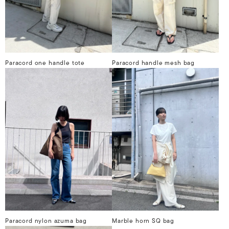
Paracord one handle tote
Paracord handle mesh bag
Paracord nylon azuma bag
Marble horn SQ bag