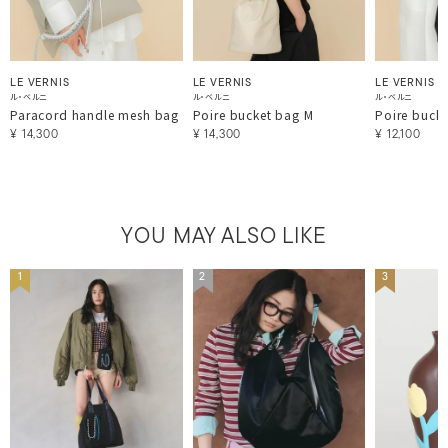
LE VERNIS
LE VERNIS
LE VERNIS
ル・ベルニ
ル・ベルニ
ル・ベルニ
Paracord handle mesh bag
Poire bucket bag M
Poire bucke
¥
14,300
¥
14,300
¥
12,100
YOU MAY ALSO LIKE
1
2
3