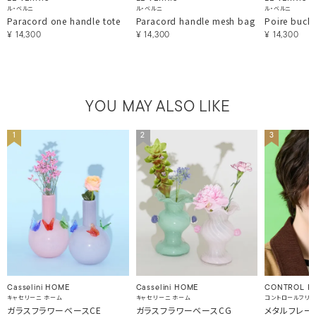
ル・ベルニ
ル・ベルニ
ル・ベルニ
Paracord one handle tote
Paracord handle mesh bag
Poire buck
¥
14,300
¥
14,300
¥
14,300
YOU MAY ALSO LIKE
1
2
3
Casselini HOME
Casselini HOME
CONTROL F
キャセリーニ ホーム
キャセリーニ ホーム
コントロールフリ
ガラスフラワーベースCE
ガラスフラワーベースCG
メタルフレー