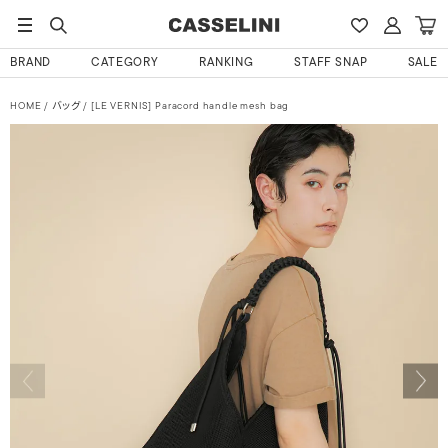
BRAND
CATEGORY
RANKING
STAFF SNAP
SALE
HOME
バッグ
[LE VERNIS] Paracord handle mesh bag