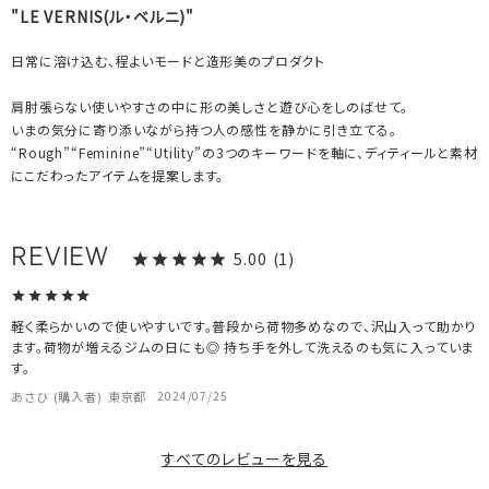
"LE VERNIS(ル・ベルニ)"
日常に溶け込む、程よいモードと造形美のプロダクト
肩肘張らない使いやすさの中に形の美しさと遊び心をしのばせて。
いまの気分に寄り添いながら持つ人の感性を静かに引き立てる。
“Rough”“Feminine”“Utility”の3つのキーワードを軸に、ディティールと素材
にこだわったアイテムを提案します。
5.00
1
軽く柔らかいので使いやすいです。普段から荷物多めなので、沢山入って助かり
ます。荷物が増えるジムの日にも◎ 持ち手を外して洗えるのも気に入っていま
す。
あさひ
購入者
東京都
2024/07/25
すべてのレビューを見る