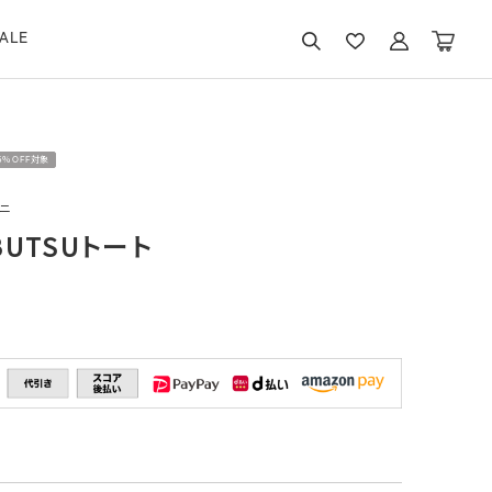
ALE
15％OFF対象
ニ
BUTSUトート