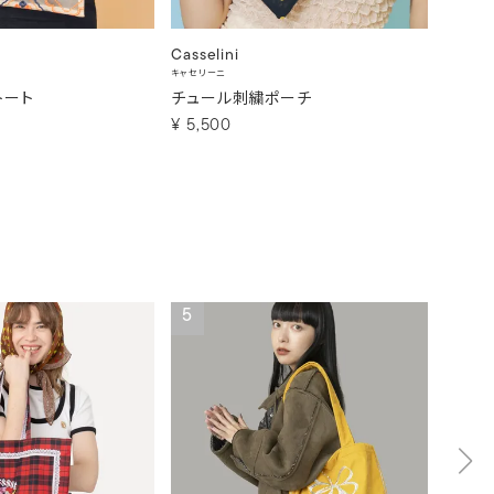
Casselini
Cassel
キャセリーニ
キャセリー
トート
チュール刺繍ポーチ
コラー
¥
5,500
¥
6,6
5
6