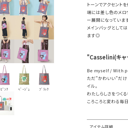
トーンでアクセントを
端には差し色のメロ
ー展開になっています
メインバッグとして
ます◎
"Casselini(
Be myself / With p
ただ"かわいい"だけ
イル。
ﾋﾟﾝｸ
ﾌﾞﾗｯｸ
ﾍﾞｰｼﾞｭ
わたしらしさをつくる
ころころと変わる毎
アイテム詳細