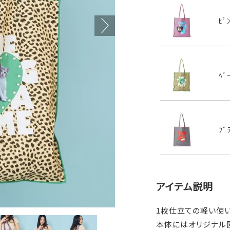
ﾋﾟ
ﾍﾞ
ﾌﾞ
アイテム説明
1枚仕立ての軽い使
本体にはオリジナル図