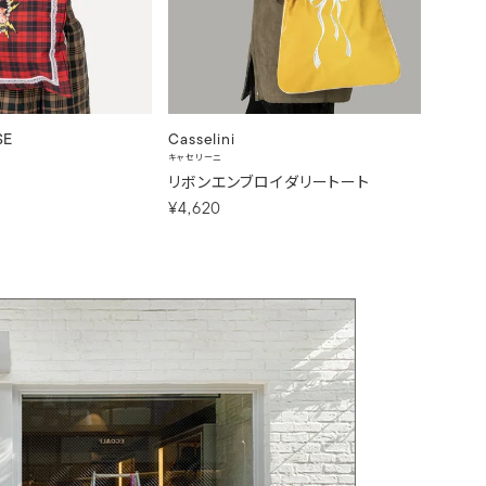
SE
Casselini
CONTR
キャセリーニ
コントロー
E
リボンエンブロイダリートート
Jurna
¥4,620
¥3,30