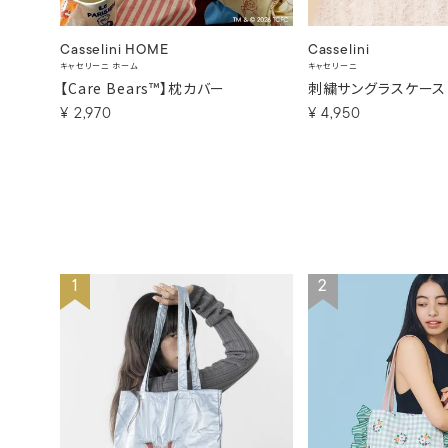
Casselini HOME
Casselini
キャセリーニ ホーム
キャセリーニ
【Care Bears™】枕カバー
刺繍サングラスケース
¥
2,970
¥
4,950
1
2