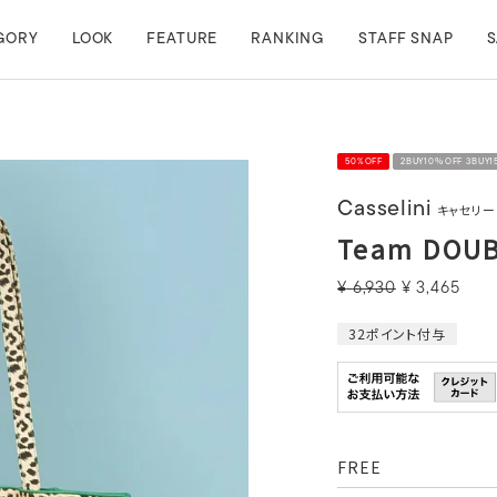
GORY
LOOK
FEATURE
RANKING
STAFF SNAP
S
50%OFF
2BUY10％OFF 3BUY
Casselini
キャセリー
Team DOU
¥
6,930
¥
3,465
32
ポイント付与
FREE