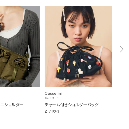
Casselini
Cassel
キャセリーニ
キャセリー
ミニショルダー
チャーム付きショルダーバッグ
バラモ
¥
7,920
¥
8,8