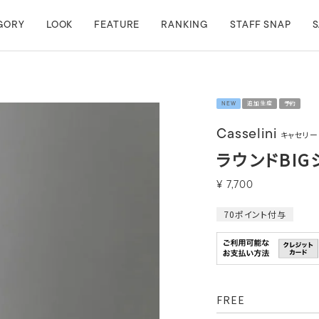
GORY
LOOK
FEATURE
RANKING
STAFF SNAP
S
NEW
追加生産
予約
Casselini
キャセリー
ラウンドBI
¥
7,700
70
ポイント付与
FREE