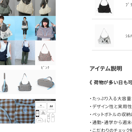
ﾌﾞ
ｼﾙ
アイテム説明
ﾋﾟﾝｸ
《 荷物が多い日も可
・たっぷり入る大容
・デザイン性と実用性
・ペットボトルの収納
・通勤・通学から週
・こだわりのチェック