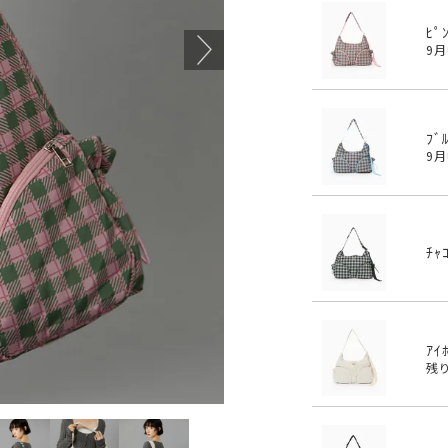
ﾋﾟ
9
ﾌﾞ
9
ﾁｬ
ｱｲ
残