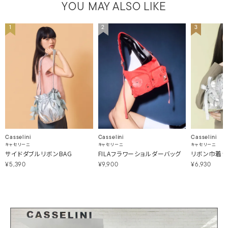
YOU MAY ALSO LIKE
1
2
3
Casselini
Casselini
Casselini
キャセリーニ
キャセリーニ
キャセリーニ
サイドダブルリボンBAG
FILAフラワーショルダーバッグ
リボン巾着シ
¥5,390
¥9,900
¥6,930