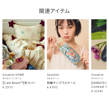
関連アイテム
Casselini HOME
Casselini
Casselini
キャセリーニ ホーム
キャセリーニ
キャセリーニ
【Care Bears™】枕カバー
刺繍サングラスケース
【HARUTA×Ca
Contrast St
¥
2,970
¥
4,950
¥
16,940