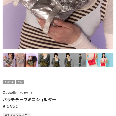
追加生産
予約
Casselini
キャセリーニ
バラモチーフミニショルダー
¥
6,930
63
ポイント付与