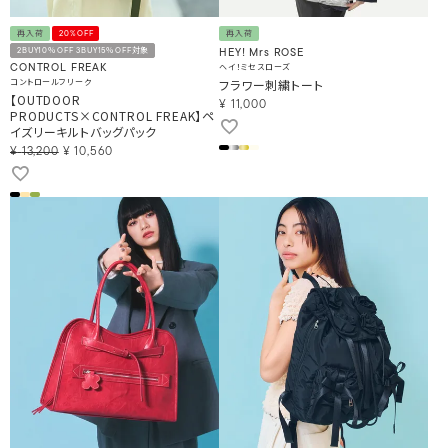
再入荷
20%OFF
再入荷
2BUY10％OFF 3BUY15％OFF対象
HEY! Mrs ROSE
ヘイ！ミセスローズ
CONTROL FREAK
コントロールフリーク
フラワー刺繍トート
【OUTDOOR
¥
11,000
PRODUCTS×CONTROL FREAK】ペ
イズリーキルトバッグパック
¥
13,200
¥
10,560