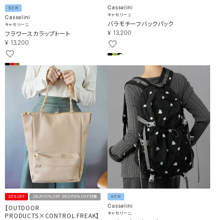
Casselini
NEW
キャセリーニ
Casselini
バラモチーフバックパック
キャセリーニ
フラワースカラップトート
¥
13,200
¥
13,200
20%OFF
2BUY10％OFF 3BUY15％OFF対象
NEW
【OUTDOOR
Casselini
キャセリーニ
PRODUCTS×CONTROL FREAK】