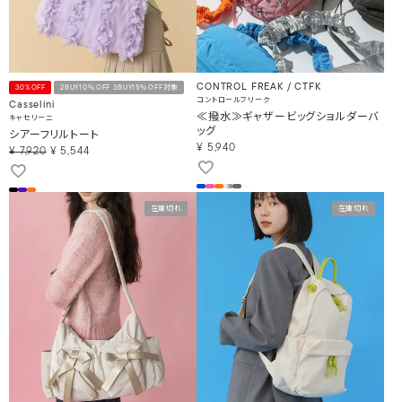
CONTROL FREAK / CTFK
30%OFF
2BUY10％OFF 3BUY15％OFF対象
コントロールフリーク
Casselini
≪撥水≫ギャザービッグショルダーバ
キャセリーニ
ッグ
シアーフリルトート
¥
5,940
¥
7,920
¥
5,544
在庫切れ
在庫切れ