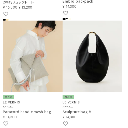
Embro backpack
2wayリュックトート
¥
14,300
¥
16,500
¥
13,200
再入荷
再入荷
LE VERNIS
LE VERNIS
ル・ベルニ
ル・ベルニ
Paracord handle mesh bag
Sculpture bag M
¥
14,300
¥
14,300