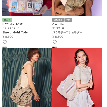
再入荷
追加生産
予約
HEY! Mrs ROSE
Casselini
ヘイ！ミセスローズ
キャセリーニ
Shield Motif Tote
バラモチーフショルダー
¥
8,800
¥
8,800