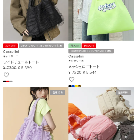
30%OFF
2BUY10％OFF 3BUY15％OFF対象
再入荷
30%OFF
2BUY10％OFF 3BUY15％OFF対象
Casselini
キャセリーニ
Casselini
ワイドチュールトート
キャセリーニ
メッシュロゴトート
¥
7,700
¥
5,390
¥
7,920
¥
5,544
在庫切れ
在庫切れ