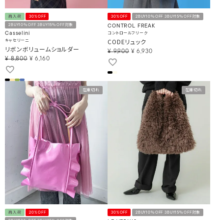
再入荷
30%OFF
30%OFF
2BUY10％OFF 3BUY15％OFF対象
2BUY10％OFF 3BUY15％OFF対象
CONTROL FREAK
コントロールフリーク
Casselini
キャセリーニ
CODEリュック
リボンボリュームショルダー
¥
9,900
¥
6,930
¥
8,800
¥
6,160
在庫切れ
在庫切れ
再入荷
20%OFF
30%OFF
2BUY10％OFF 3BUY15％OFF対象