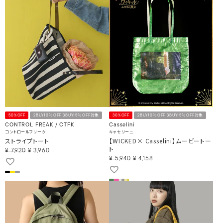
50%OFF
2BUY10％OFF 3BUY15％OFF対象
30%OFF
2BUY10％OFF 3BUY15％OFF対象
CONTROL FREAK / CTFK
Casselini
コントロールフリーク
キャセリーニ
ストライプトート
【WICKED× Casselini】ムービートー
ト
¥
7,920
¥
3,960
¥
5,940
¥
4,158