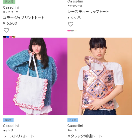
Casselini
再入荷
キャセリーニ
Casselini
レースチューリップトート
キャセリーニ
コラージュプリントトート
¥
6,600
¥
6,600
NEW
NEW
Casselini
Casselini
キャセリーニ
キャセリーニ
レーストリムトート
メタリック刺繍トート