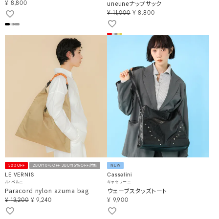
uneuneナップサック
¥
8,800
¥
11,000
¥
8,800
30%OFF
2BUY10％OFF 3BUY15％OFF対象
NEW
LE VERNIS
Casselini
ル・ベルニ
キャセリーニ
Paracord nylon azuma bag
ウェーブスタッズトート
¥
13,200
¥
9,240
¥
9,900