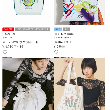
30%OFF
2BUY10％OFF 3BUY15％OFF対象
NEW
予約
Casselini
HEY! Mrs ROSE
キャセリーニ
ヘイ！ミセスローズ
メッシュPVCポケットトート
Bestie TOTE
¥
6,930
¥
4,851
¥
5,500