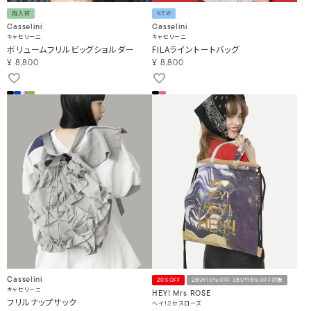
再入荷
NEW
Casselini
Casselini
キャセリーニ
キャセリーニ
ボリュームフリルビッグショルダー
FILAライントートバッグ
¥
8,800
¥
8,800
Casselini
20%OFF
2BUY10％OFF 3BUY15％OFF対象
キャセリーニ
HEY! Mrs ROSE
フリルナップサック
ヘイ！ミセスローズ