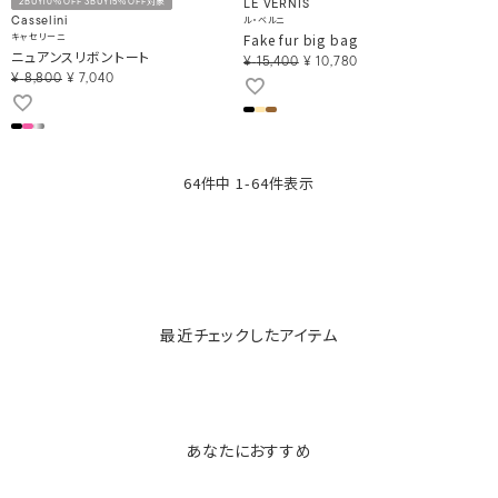
2BUY10％OFF 3BUY15％OFF対象
LE VERNIS
ル・ベルニ
Casselini
キャセリーニ
Fake fur big bag
ニュアンスリボントート
¥
15,400
¥
10,780
¥
8,800
¥
7,040
64
件中
1
-
64
件表示
最近チェックしたアイテム
あなたにおすすめ