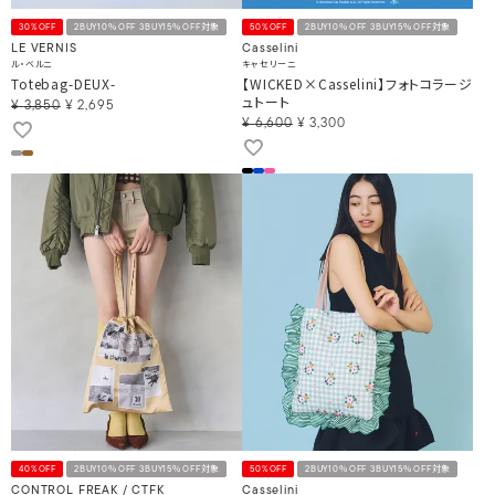
30%OFF
2BUY10％OFF 3BUY15％OFF対象
50%OFF
2BUY10％OFF 3BUY15％OFF対象
LE VERNIS
Casselini
ル・ベルニ
キャセリーニ
Totebag-DEUX-
【WICKED×Casselini】フォトコラージ
ュトート
¥
3,850
¥
2,695
¥
6,600
¥
3,300
40%OFF
2BUY10％OFF 3BUY15％OFF対象
50%OFF
2BUY10％OFF 3BUY15％OFF対象
CONTROL FREAK / CTFK
Casselini