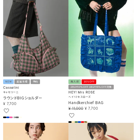
NEW
追加生産
予約
再入荷
30%OFF
2BUY10％OFF 3BUY15％OFF対象
Casselini
キャセリーニ
HEY! Mrs ROSE
ラウンドBIGショルダー
ヘイ！ミセスローズ
Handkerchief BAG
¥
7,700
¥
11,000
¥
7,700