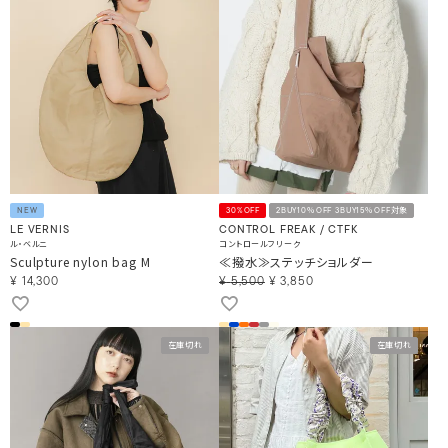
NEW
30%OFF
2BUY10％OFF 3BUY15％OFF対象
LE VERNIS
CONTROL FREAK / CTFK
ル・ベルニ
コントロールフリーク
Sculpture nylon bag M
≪撥水≫ステッチショルダー
¥
14,300
¥
5,500
¥
3,850
在庫切れ
在庫切れ