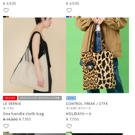
¥
6,930
¥
6,930
50%OFF
2BUY10％OFF 3BUY15％OFF対象
NEW
LE VERNIS
CONTROL FREAK / CTFK
ル・ベルニ
コントロールフリーク
One handle cloth bag
HOLIDAYトート
¥
14,300
¥
7,150
¥
7,700