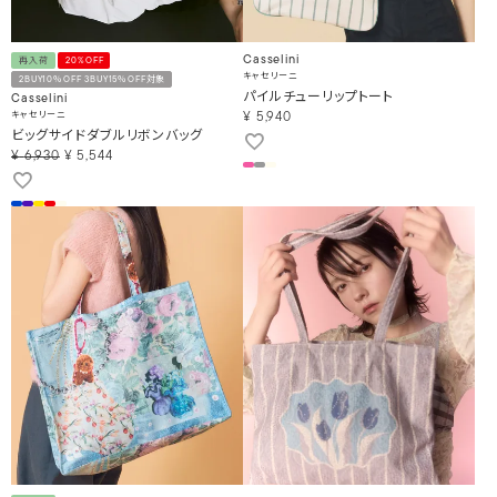
Casselini
再入荷
20%OFF
キャセリーニ
2BUY10％OFF 3BUY15％OFF対象
パイルチューリップトート
Casselini
キャセリーニ
¥
5,940
ビッグサイドダブルリボンバッグ
¥
6,930
¥
5,544