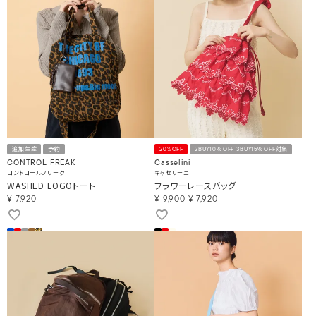
追加生産
予約
20%OFF
2BUY10％OFF 3BUY15％OFF対象
CONTROL FREAK
Casselini
コントロールフリーク
キャセリーニ
WASHED LOGOトート
フラワーレースバッグ
¥
7,920
¥
9,900
¥
7,920