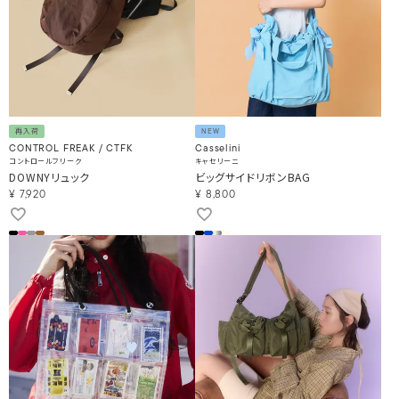
再入荷
NEW
CONTROL FREAK / CTFK
Casselini
コントロールフリーク
キャセリーニ
DOWNYリュック
ビッグサイドリボンBAG
¥
7,920
¥
8,800