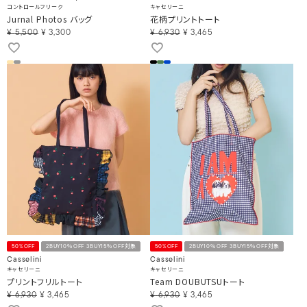
コントロールフリーク
キャセリーニ
Jurnal Photos バッグ
花柄プリントトート
¥
5,500
¥
3,300
¥
6,930
¥
3,465
50%OFF
2BUY10％OFF 3BUY15％OFF対象
50%OFF
2BUY10％OFF 3BUY15％OFF対象
Casselini
Casselini
キャセリーニ
キャセリーニ
プリントフリルトート
Team DOUBUTSUトート
¥
6,930
¥
3,465
¥
6,930
¥
3,465