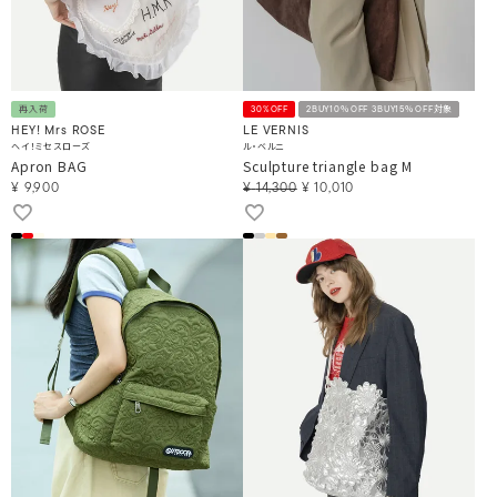
再入荷
30%OFF
2BUY10％OFF 3BUY15％OFF対象
HEY! Mrs ROSE
LE VERNIS
ヘイ！ミセスローズ
ル・ベルニ
Apron BAG
Sculpture triangle bag M
¥
9,900
¥
14,300
¥
10,010