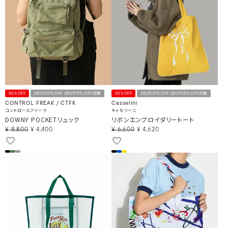
50%OFF
2BUY10％OFF 3BUY15％OFF対象
30%OFF
2BUY10％OFF 3BUY15％OFF対象
CONTROL FREAK / CTFK
Casselini
コントロールフリーク
キャセリーニ
DOWNY POCKETリュック
リボンエンブロイダリートート
¥
8,800
¥
4,400
¥
6,600
¥
4,620