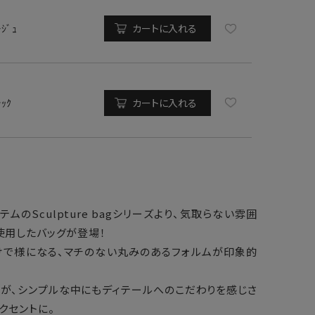
ｰｼﾞｭ
カートに入れる
ﾗｯｸ
カートに入れる
イテムのSculpture bagシリーズより、気取らない雰囲
使用したバッグが登場！
けで様になる、マチのない丸みのあるフォルムが印象的
ルが、シンプルな中にもディテールへのこだわりを感じさ
クセントに。