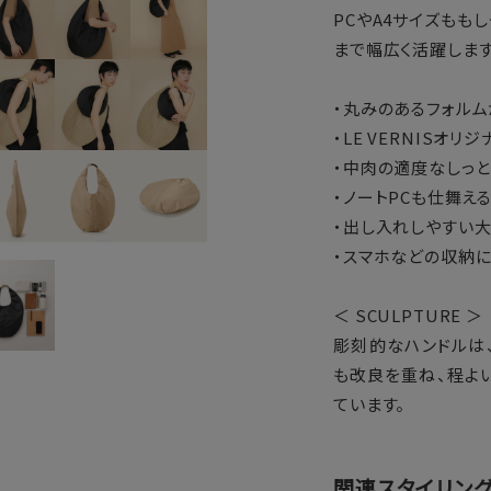
PCやA4サイズもも
まで幅広く活躍します
・丸みのあるフォル
・LE VERNISオリ
・中肉の適度なしっ
・ノートPCも仕舞え
・出し入れしやすい大
・スマホなどの収納
＜ SCULPTURE ＞
彫刻的なハンドルは、
も改良を重ね、程よ
ています。
関連スタイリン