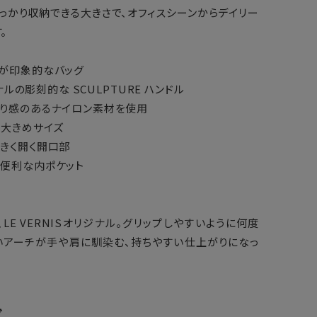
しっかり収納できる大きさで、オフィスシーンからデイリー
。
ムが印象的なバッグ
ジナルの彫刻的な SCULPTURE ハンドル
とり感のあるナイロン素材を使用
る大きめサイズ
きく開く開口部
に便利な内ポケット
LE VERNISオリジナル。グリップしやすいように何度
いアーチが手や肩に馴染む、持ちやすい仕上がりになっ
グ