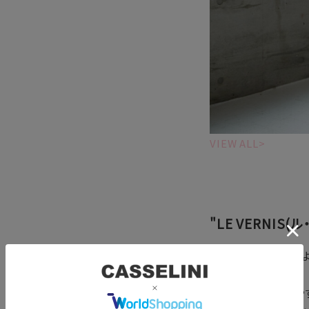
VIEW ALL>
"LE VERNIS(
日常に溶け込む、程
肩肘張らない使いや