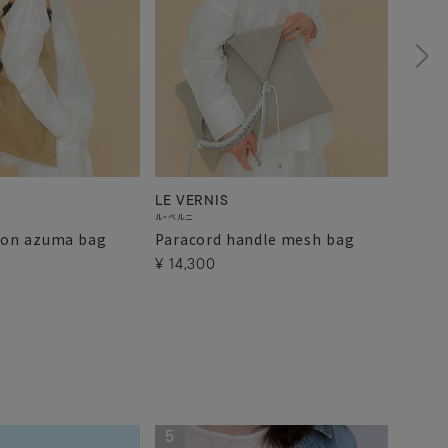
LE VERNIS
LE VE
ル・ベルニ
ル・ベルニ
lon azuma bag
Paracord handle mesh bag
Parac
¥
14,300
¥
14,
5
6