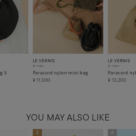
LE VERNIS
LE VERNIS
ル・ベルニ
ル・ベルニ
g S
Paracord nylon mini bag
Paracord ny
¥
11,000
¥
13,200
YOU MAY ALSO LIKE
3
4