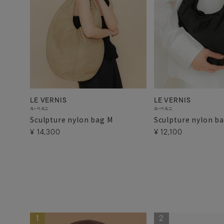
LE VERNIS
LE VERNIS
ル・ベルニ
ル・ベルニ
Sculpture nylon bag M
Sculpture nylon ba
¥
14,300
¥
12,100
1
2