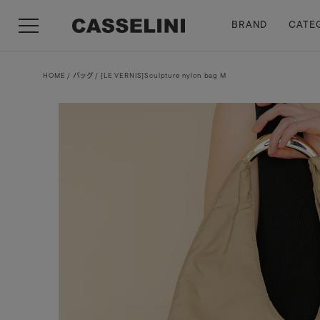
BRAND
CATE
HOME
バッグ
[LE VERNIS]Sculpture nylon bag M