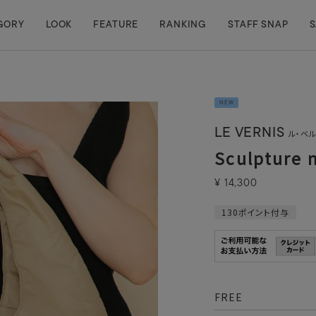
GORY
LOOK
FEATURE
RANKING
STAFF SNAP
S
NEW
LE VERNIS
ル・ベ
Sculpture 
¥
14,300
130
ポイント付与
FREE