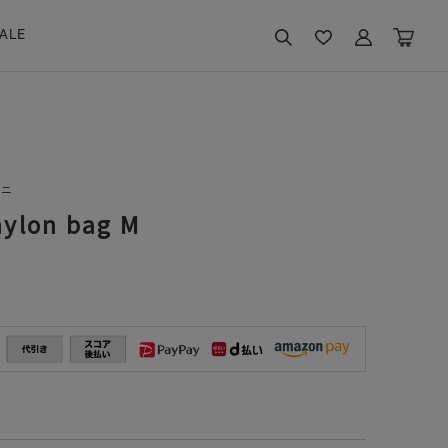
ALE
ルニ
nylon bag M