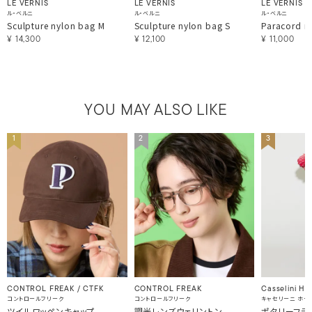
LE VERNIS
LE VERNIS
LE VERNIS
ル・ベルニ
ル・ベルニ
ル・ベルニ
Sculpture nylon bag M
Sculpture nylon bag S
Paracord n
¥
14,300
¥
12,100
¥
11,000
YOU MAY ALSO LIKE
1
2
3
CONTROL FREAK / CTFK
CONTROL FREAK
Casselini H
コントロールフリーク
コントロールフリーク
キャセリーニ ホー
ツイルワッペンキャップ
調光レンズウェリントン
ポタリーフラ