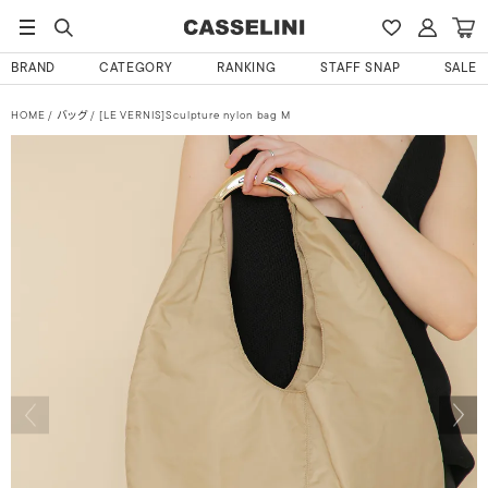
BRAND
CATEGORY
RANKING
STAFF SNAP
SALE
HOME
バッグ
[LE VERNIS]Sculpture nylon bag M