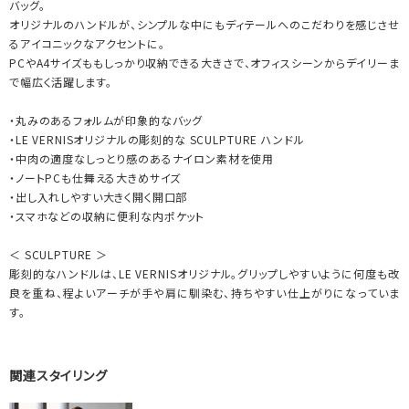
バッグ。
オリジナルのハンドルが、シンプルな中にもディテールへのこだわりを感じさせ
るアイコニックなアクセントに。
PCやA4サイズももしっかり収納できる大きさで、オフィスシーンからデイリーま
で幅広く活躍します。
・丸みのあるフォルムが印象的なバッグ
・LE VERNISオリジナルの彫刻的な SCULPTURE ハンドル
・中肉の適度なしっとり感のあるナイロン素材を使用
・ノートPCも仕舞える大きめサイズ
・出し入れしやすい大きく開く開口部
・スマホなどの収納に便利な内ポケット
＜ SCULPTURE ＞
彫刻的なハンドルは、LE VERNISオリジナル。グリップしやすいように何度も改
良を重ね、程よいアーチが手や肩に馴染む、持ちやすい仕上がりになっていま
す。
関連スタイリング