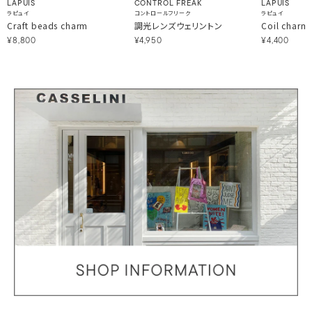
LAPUIS
CONTROL FREAK
LAPUIS
ラピュイ
コントロールフリーク
ラピュイ
Craft beads charm
調光レンズウェリントン
Coil charm 
¥8,800
¥4,950
¥4,400