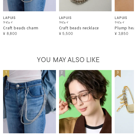
LAPUIS
LAPUIS
LAPUIS
ラピュイ
ラピュイ
ラピュイ
Craft beads charm
Craft beads necklace
Plump heart
¥
8,800
¥
5,500
¥
3,850
YOU MAY ALSO LIKE
1
2
3