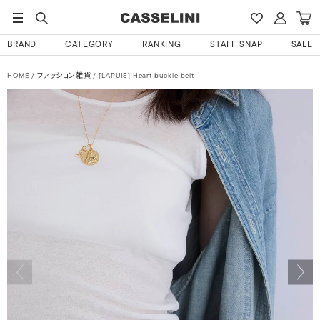
BRAND
CATEGORY
RANKING
STAFF SNAP
SALE
HOME
ファッション雑貨
[LAPUIS] Heart buckle belt