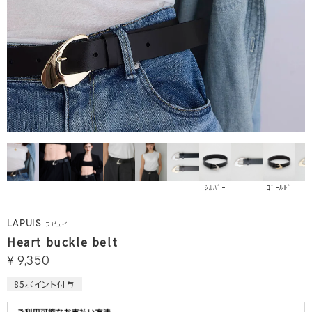
ｼﾙﾊﾞｰ
ｺﾞｰﾙﾄﾞ
LAPUIS
ラピュイ
Heart buckle belt
¥
9,350
85
ポイント付与