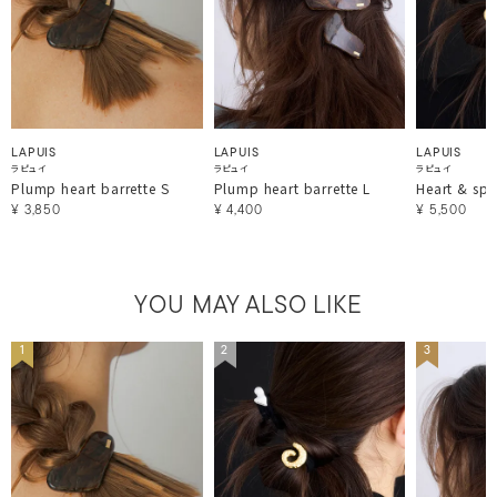
LAPUIS
LAPUIS
LAPUIS
ラピュイ
ラピュイ
ラピュイ
Plump heart barrette S
Plump heart barrette L
Heart & spir
¥
3,850
¥
4,400
¥
5,500
YOU MAY ALSO LIKE
1
2
3