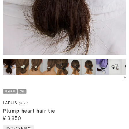
ｱｲﾎ
追加生産
予約
LAPUIS
ラピュイ
Plump heart hair tie
¥
3,850
35
ポイント付与