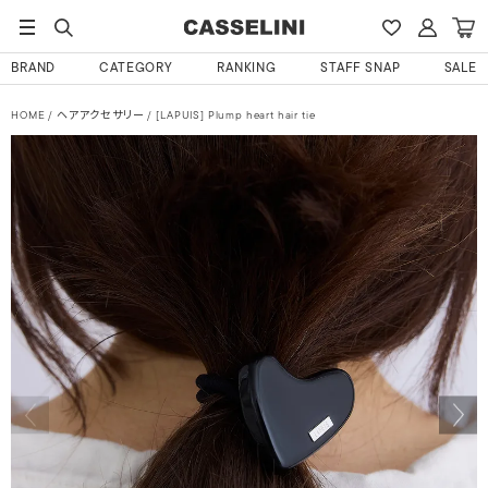
BRAND
CATEGORY
RANKING
STAFF SNAP
SALE
HOME
ヘアアクセサリー
[LAPUIS] Plump heart hair tie