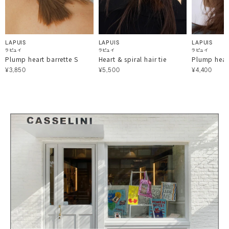
LAPUIS
LAPUIS
LAPUIS
ラピュイ
ラピュイ
ラピュイ
Plump heart barrette S
Heart & spiral hair tie
Plump heart
¥3,850
¥5,500
¥4,400