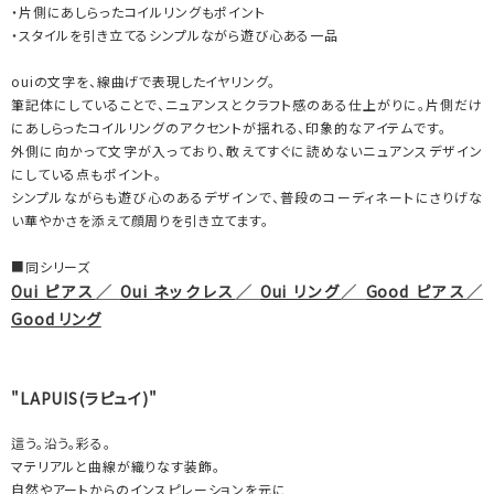
・片側にあしらったコイルリングもポイント
・スタイルを引き立てるシンプルながら遊び心ある一品
ouiの文字を、線曲げで表現したイヤリング。
筆記体にしていることで、ニュアンスとクラフト感のある仕上がりに。片側だけ
にあしらったコイルリングのアクセントが揺れる、印象的なアイテムです。
外側に向かって文字が入っており、敢えてすぐに読めないニュアンスデザイン
にしている点もポイント。
シンプルながらも遊び心のあるデザインで、普段のコーディネートにさりげな
い華やかさを添えて顔周りを引き立てます。
■同シリーズ
Oui ピアス
／
Oui ネックレス
／
Oui リング
／
Good ピアス
／
Good リング
"LAPUIS(ラピュイ)"
這う。沿う。彩る。
マテリアルと曲線が織りなす装飾。
自然やアートからのインスピレーションを元に