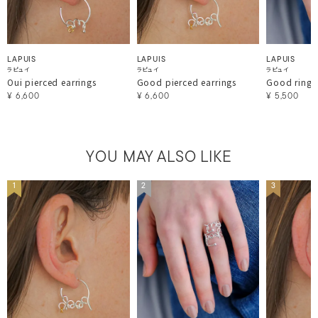
LAPUIS
LAPUIS
LAPUIS
ラピュイ
ラピュイ
ラピュイ
Oui pierced earrings
Good pierced earrings
Good ring
¥
6,600
¥
6,600
¥
5,500
YOU MAY ALSO LIKE
1
2
3