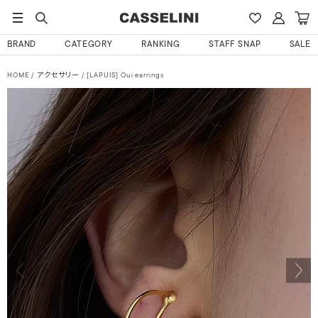
BRAND
CATEGORY
RANKING
STAFF SNAP
SALE
HOME
アクセサリー
[LAPUIS] Oui earrings