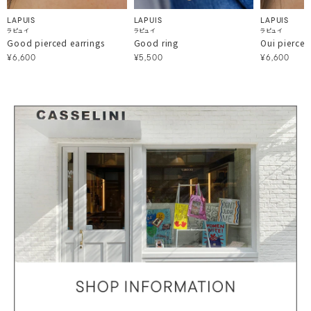
LAPUIS
LAPUIS
LAPUIS
ラピュイ
ラピュイ
ラピュイ
Good pierced earrings
Good ring
Oui pierced
¥6,600
¥5,500
¥6,600