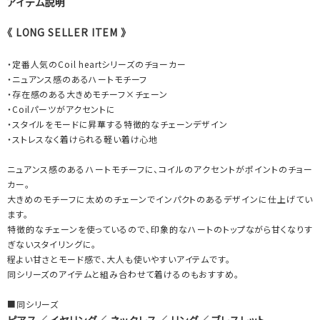
アイテム説明
《 LONG SELLER ITEM 》
・定番人気のCoil heartシリーズのチョーカー
・ニュアンス感のあるハートモチーフ
・存在感のある大きめモチーフ×チェーン
・Coilパーツがアクセントに
・スタイルをモードに昇華する特徴的なチェーンデザイン
・ストレスなく着けられる軽い着け心地
ニュアンス感のあるハートモチーフに、コイルのアクセントがポイントのチョー
カー。
大きめのモチーフに太めのチェーンでインパクトのあるデザインに仕上げてい
ます。
特徴的なチェーンを使っているので、印象的なハートのトップながら甘くなりす
ぎないスタイリングに。
程よい甘さとモード感で、大人も使いやすいアイテムです。
同シリーズのアイテムと組み合わせて着けるのもおすすめ。
■同シリーズ
ピアス
／
イヤリング
／
ネックレス
／
リング
／
ブレスレット