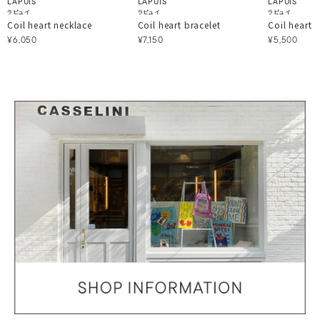
LAPUIS
LAPUIS
LAPUIS
ラピュイ
ラピュイ
ラピュイ
Coil heart necklace
Coil heart bracelet
Coil heart e
¥6,050
¥7,150
¥5,500