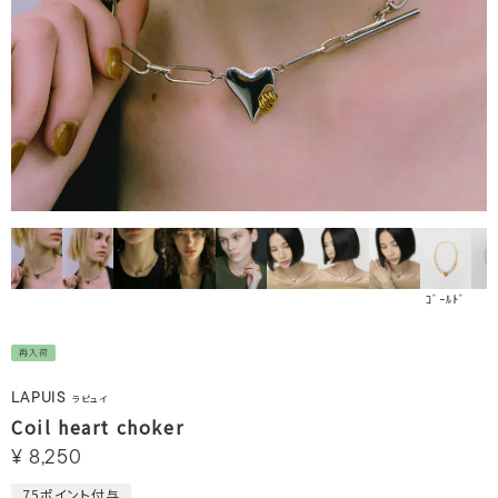
ｺﾞｰﾙﾄﾞ
ﾏ
再入荷
LAPUIS
ラピュイ
Coil heart choker
¥
8,250
75
ポイント付与