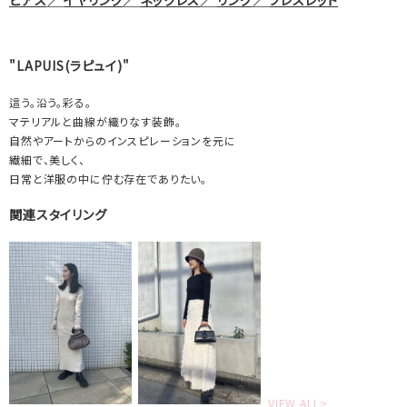
"LAPUIS(ラピュイ)"
這う。沿う。彩る。
マテリアルと曲線が織りなす装飾。
自然やアートからのインスピレーションを元に
繊細で、美しく、
日常と洋服の中に佇む存在でありたい。
関連スタイリング
VIEW ALL>