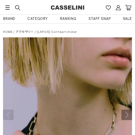
BRAND
CATEGORY
RANKING
STAFF SNAP
SALE
HOME
アクセサリー
[LAPUIS] Coil heart choker