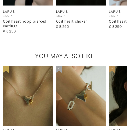
LAPUIS
LAPUIS
LAPUIS
ラピュイ
ラピュイ
ラピュイ
Coil heart hoop pierced
Coil heart choker
Coil heart 
earrings
¥
8,250
¥
8,250
¥
8,250
YOU MAY ALSO LIKE
1
2
3