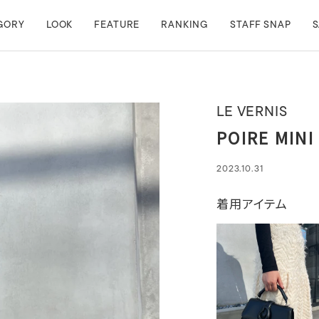
GORY
LOOK
FEATURE
RANKING
STAFF SNAP
S
LE VERNIS
POIRE MIN
2023.10.31
着用アイテム