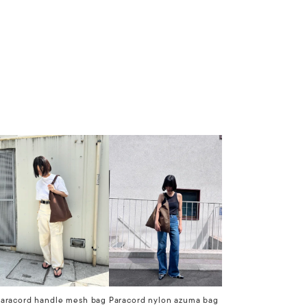
aracord handle mesh bag
Paracord nylon azuma bag