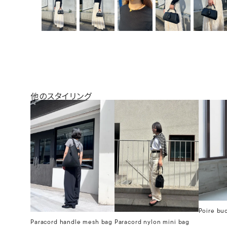
他のスタイリング
Poire bu
Paracord handle mesh bag
Paracord nylon mini bag