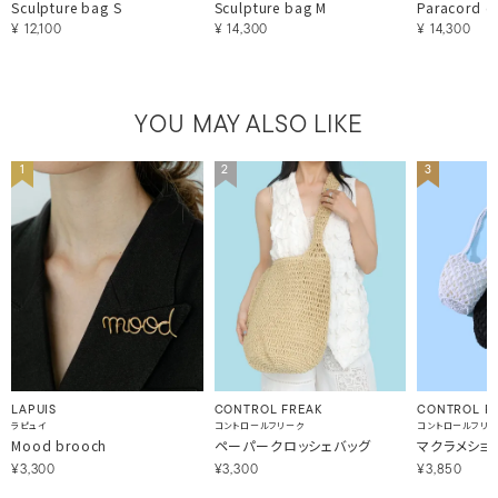
Sculpture bag S
Sculpture bag M
Paracord o
¥
12,100
¥
14,300
¥
14,300
YOU MAY ALSO LIKE
1
2
3
LAPUIS
CONTROL FREAK
CONTROL F
ラピュイ
コントロールフリーク
コントロールフリ
Mood brooch
ペーパークロッシェバッグ
マクラメショ
¥3,300
¥3,300
¥3,850