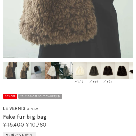
ﾌﾞﾗｯｸ
ﾌﾞﾗｳﾝ
ｱｲﾎﾞﾘｰ
30%OFF
2BUY10％OFF 3BUY15％OFF対象
LE VERNIS
ル・ベルニ
Fake fur big bag
¥
15,400
¥
10,780
98
ポイント付与