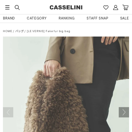
BRAND
CATEGORY
RANKING
STAFF SNAP
SALE
HOME
バッグ
[LE VERNIS] Fake fur big bag