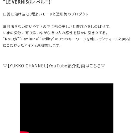
"LE VERNIS(ル・ベルニ)"
日常に溶け込む、程よいモードと造形美のプロダクト
肩肘張らない使いやすさの中に形の美しさと遊び心をしのばせて。
いまの気分に寄り添いながら持つ人の感性を静かに引き立てる。
“Rough”“Feminine”“Utility”の3つのキーワードを軸に、ディティールと素材
にこだわったアイテムを提案します。
▽【YUKKO CHANNEL】YouTube紹介動画はこちら▽