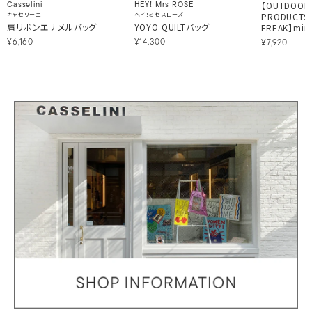
【OUTDOOR
Casselini
HEY! Mrs ROSE
キャセリーニ
ヘイ！ミセスローズ
PRODUCTS
肩リボンエナメルバッグ
YOYO QUILTバッグ
FREAK】mi
¥6,160
¥14,300
¥7,920