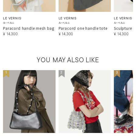
LE VERNIS
LE VERNIS
LE VERNIS
ル・ベルニ
ル・ベルニ
ル・ベルニ
Paracord handle mesh bag
Paracord one handle tote
Sculpture 
¥
14,300
¥
14,300
¥
14,300
YOU MAY ALSO LIKE
1
2
3