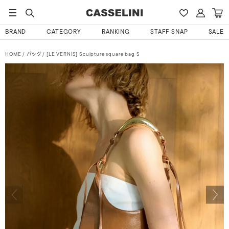
BRAND
CATEGORY
RANKING
STAFF SNAP
SALE
HOME
バッグ
[LE VERNIS] Sculpture square bag S