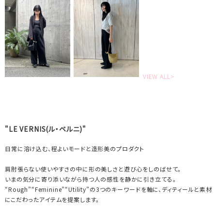
VIEW ALL>
"LE VERNIS(ル・ベルニ)"
日常に溶け込む、程よいモードと造形美のプロダクト
肩肘張らない使いやすさの中に形の美しさと遊び心をしのばせて。
いまの気分に寄り添いながら持つ人の感性を静かに引き立てる。
“Rough”“Feminine”“Utility”の3つのキーワードを軸に、ディティールと素材
にこだわったアイテムを提案します。