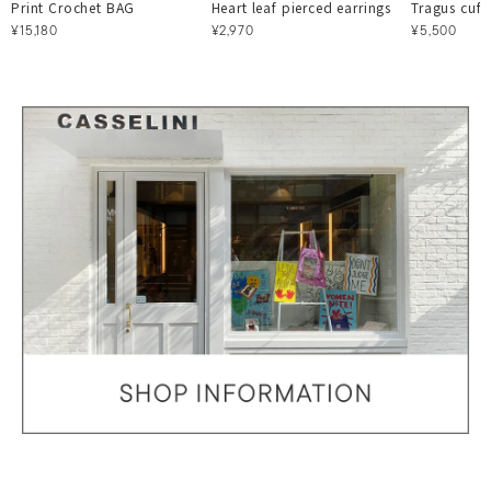
Print Crochet BAG
Heart leaf pierced earrings
Tragus cuff 
¥15,180
¥2,970
¥5,500