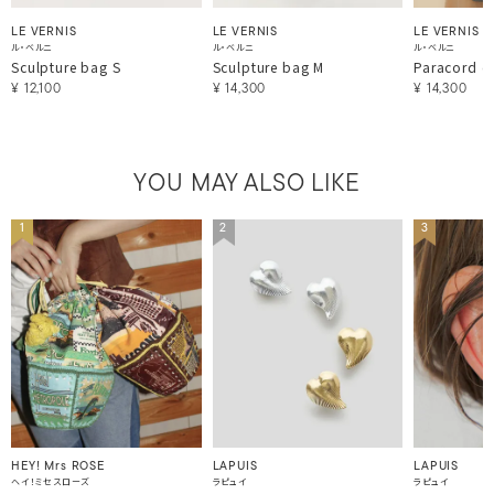
LE VERNIS
LE VERNIS
LE VERNIS
ル・ベルニ
ル・ベルニ
ル・ベルニ
Sculpture bag S
Sculpture bag M
Paracord o
¥
12,100
¥
14,300
¥
14,300
YOU MAY ALSO LIKE
1
2
3
HEY! Mrs ROSE
LAPUIS
LAPUIS
ヘイ！ミセスローズ
ラピュイ
ラピュイ