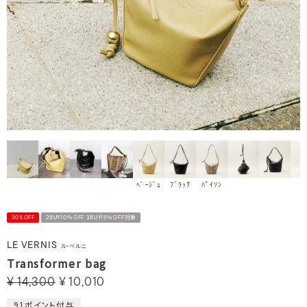
ﾍﾞｰｼﾞｭ
ﾊﾟｲｿﾝ
ﾌﾞﾗｯｸ
30%OFF
2BUY10％OFF 3BUY15％OFF対象
LE VERNIS
ル・ベルニ
Transformer bag
¥
14,300
¥
10,010
91
ポイント付与