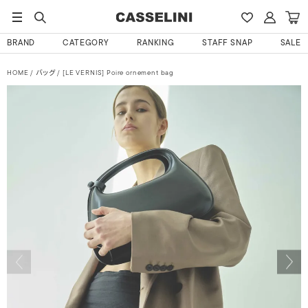
BRAND
CATEGORY
RANKING
STAFF SNAP
SALE
HOME
バッグ
[LE VERNIS] Poire ornement bag