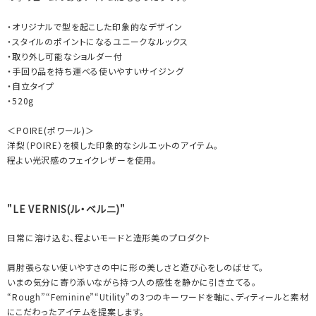
・オリジナルで型を起こした印象的なデザイン
・スタイルのポイントになるユニークなルックス
・取り外し可能なショルダー付
・手回り品を持ち運べる使いやすいサイジング
・自立タイプ
・520g
＜POIRE(ポワール)＞
洋梨（POIRE）を模した印象的なシルエットのアイテム。
程よい光沢感のフェイクレザーを使用。
"LE VERNIS(ル・ベルニ)"
日常に溶け込む、程よいモードと造形美のプロダクト
肩肘張らない使いやすさの中に形の美しさと遊び心をしのばせて。
いまの気分に寄り添いながら持つ人の感性を静かに引き立てる。
“Rough”“Feminine”“Utility”の3つのキーワードを軸に、ディティールと素材
にこだわったアイテムを提案します。