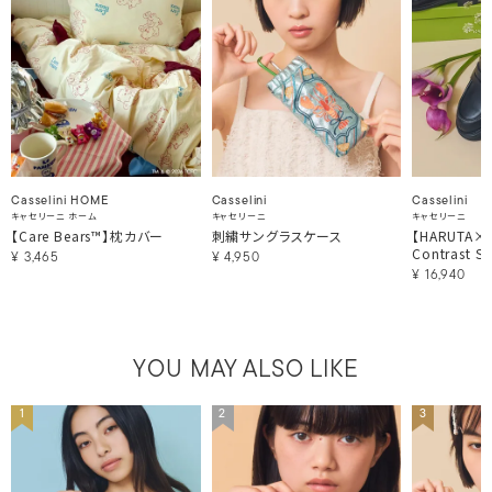
Casselini HOME
Casselini
Casselini
キャセリーニ ホーム
キャセリーニ
キャセリーニ
【Care Bears™】枕カバー
刺繍サングラスケース
【HARUTA×Ca
Contrast St
¥
3,465
¥
4,950
¥
16,940
YOU MAY ALSO LIKE
1
2
3