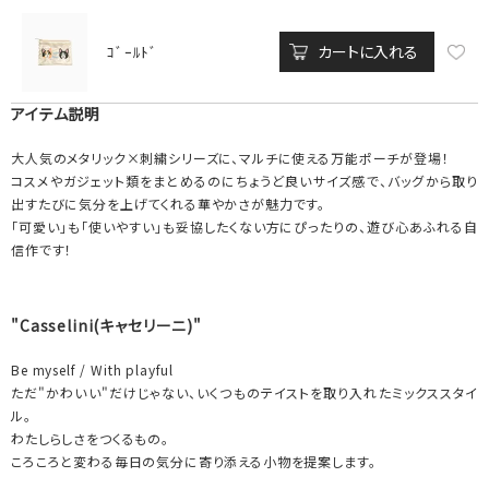
カートに入れる
ｺﾞｰﾙﾄﾞ
アイテム説明
大人気のメタリック×刺繍シリーズに、マルチに使える万能ポーチが登場！
コスメやガジェット類をまとめるのにちょうど良いサイズ感で、バッグから取り
出すたびに気分を上げてくれる華やかさが魅力です。
「可愛い」も「使いやすい」も妥協したくない方にぴったりの、遊び心あふれる自
信作です！
"Casselini(キャセリーニ)"
Be myself / With playful
ただ"かわいい"だけじゃない、いくつものテイストを取り入れたミックススタイ
ル。
わたしらしさをつくるもの。
ころころと変わる毎日の気分に寄り添える小物を提案します。