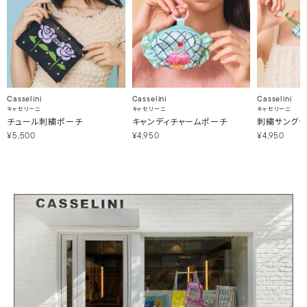
Casselini
Casselini
Casselini
キャセリーニ
キャセリーニ
キャセリーニ
チュール刺繍ポーチ
キャンディチャームポーチ
刺繍サングラ
¥5,500
¥4,950
¥4,950