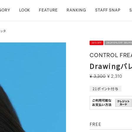
GORY
LOOK
FEATURE
RANKING
STAFF SNAP
S
レッタ
30%OFF
2BUY10％OFF 3BUY
CONTROL FRE
Drawingバ
¥
3,300
¥
2,310
21
ポイント付与
FREE