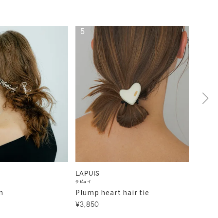
5
6
LAPUIS
LAPUI
ラピュイ
ラピュイ
n
Plump heart hair tie
Plump
¥3,850
¥3,85