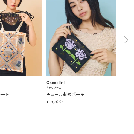
Casselini
Cassel
キャセリーニ
キャセリー
トート
チュール刺繍ポーチ
コラー
¥
5,500
¥
6,6