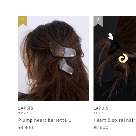
1
2
LAPUIS
LAPUIS
ラピュイ
ラピュイ
Plump heart barrette L
Heart & spiral hair
¥4,400
¥5,500