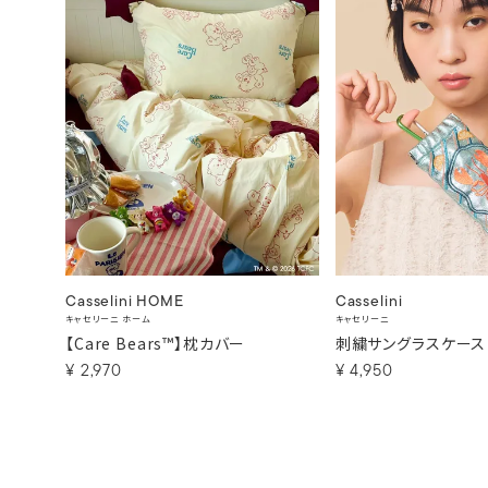
Casselini HOME
Casselini
キャセリーニ ホーム
キャセリーニ
【Care Bears™】枕カバー
刺繍サングラスケース
¥
2,970
¥
4,950