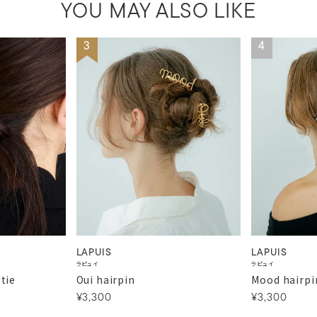
YOU MAY ALSO LIKE
3
4
LAPUIS
LAPUIS
ラピュイ
ラピュイ
 tie
Oui hairpin
Mood hairpi
¥3,300
¥3,300