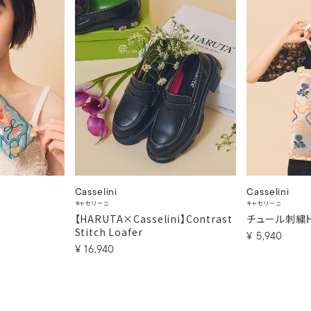
Casselini
Casselini
キャセリーニ
キャセリーニ
【HARUTA×Casselini】Contrast
チュール刺繍
Stitch Loafer
¥
5,940
¥
16,940