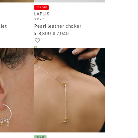
20%OFF
LAPUIS
ラピュイ
elet
Pearl leather choker
¥
8,800
¥
7,040
再入荷