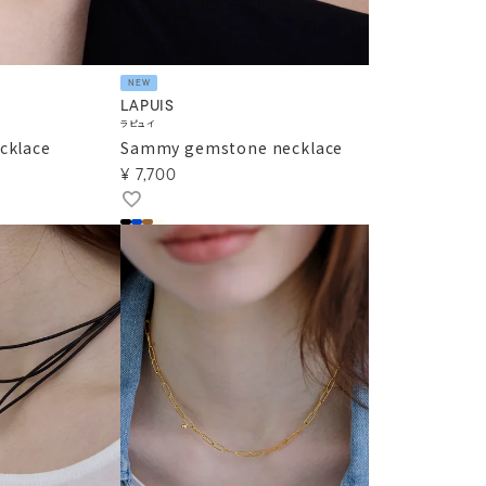
NEW
LAPUIS
ラピュイ
cklace
Sammy gemstone necklace
¥
7,700