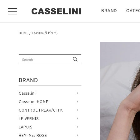
BRAND
CATE
HOME
LAPUIS(ラピュイ)
BRAND
Casselini
Casselini HOME
CONTROL FREAK/CTFK
LE VERNIS
LAPUIS
HEY! Mrs ROSE