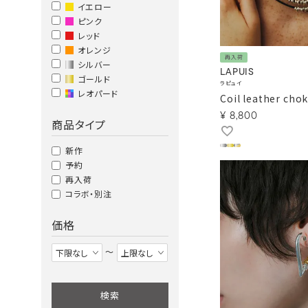
イエロー
ピンク
レッド
オレンジ
再入荷
シルバー
LAPUIS
ゴールド
ラピュイ
レオパード
Coil leather cho
¥
8,800
商品タイプ
新作
予約
再入荷
コラボ・別注
価格
〜