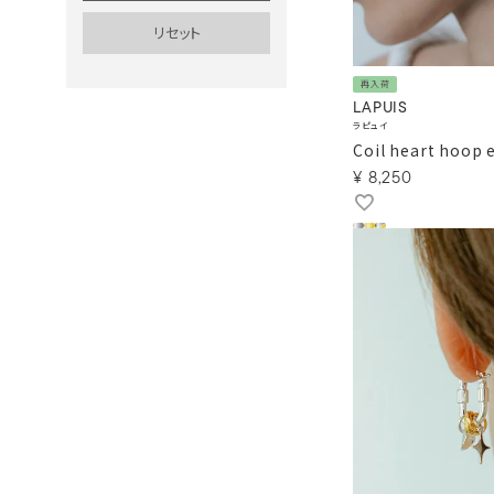
再入荷
LAPUIS
ラピュイ
Coil heart hoop 
¥
8,250