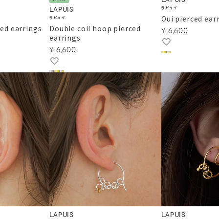
LAPUIS
ラピュイ
LAPUIS
Oui pierced ear
ラピュイ
ced earrings
Double coil hoop pierced
¥
6,600
earrings
¥
6,600
LAPUIS
LAPUIS