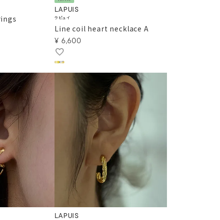
LAPUIS
rings
ラピュイ
Line coil heart necklace A
¥
6,600
LAPUIS