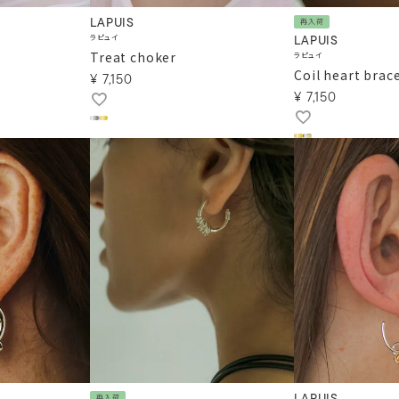
LAPUIS
再入荷
ラピュイ
LAPUIS
e
Treat choker
ラピュイ
Coil heart brac
¥
7,150
¥
7,150
再入荷