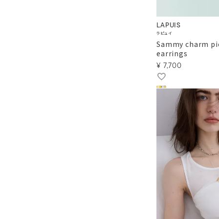
LAPUIS
ラピュイ
Sammy charm pi
earrings
¥
7,700