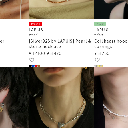
30%OFF
再入荷
LAPUIS
LAPUIS
ラピュイ
ラピュイ
ker
[Silver925 by LAPUIS] Pearl &
Coil heart hoop
stone necklace
earrings
¥
12,100
¥
8,470
¥
8,250