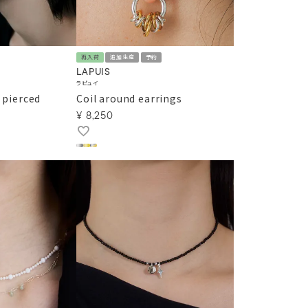
再入荷
追加生産
予約
LAPUIS
ラピュイ
 pierced
Coil around earrings
¥
8,250