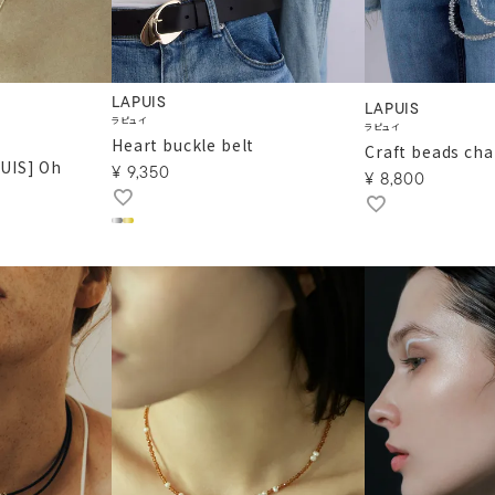
LAPUIS
LAPUIS
ラピュイ
ラピュイ
Heart buckle belt
Craft beads ch
PUIS] Oh
¥
9,350
¥
8,800