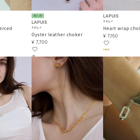
LAPUIS
再入荷
ラピュイ
LAPUIS
erced
Heart wrap cho
ラピュイ
Oyster leather choker
¥
7,150
¥
7,700