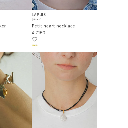
LAPUIS
ラピュイ
ker
Petit heart necklace
¥
7,150