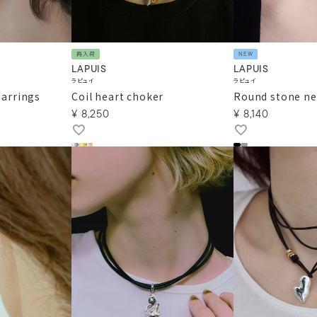
再入荷
NEW
LAPUIS
LAPUIS
ラピュイ
ラピュイ
earrings
Coil heart choker
Round stone ne
¥
8,250
¥
8,140