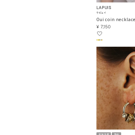
LAPUIS
ラピュイ
Oui coin necklac
¥
7,150
追加生産
予約