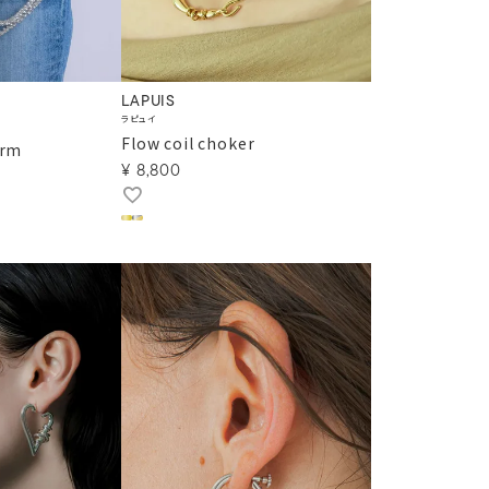
LAPUIS
ラピュイ
Flow coil choker
arm
¥
8,800