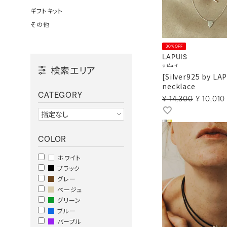
ギフトキット
その他
30%OFF
LAPUIS
ラピュイ
検索エリア
[Silver925 by LA
necklace
CATEGORY
¥
14,300
¥
10,010
COLOR
ホワイト
ブラック
グレー
ベージュ
グリーン
ブルー
パープル