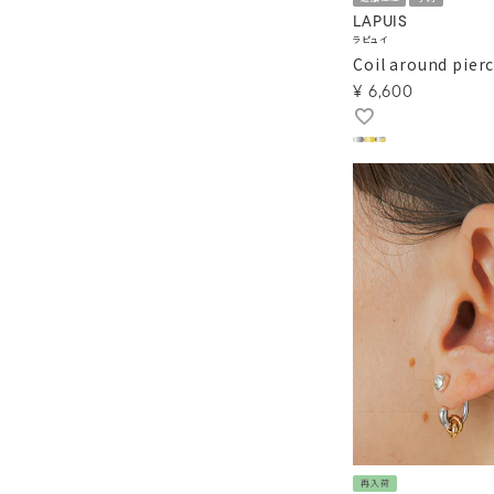
LAPUIS
ラピュイ
Coil around pier
¥
6,600
再入荷