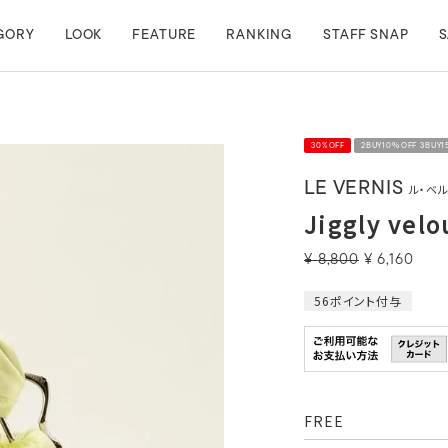
GORY
LOOK
FEATURE
RANKING
STAFF SNAP
S
30%OFF
2BUY10％OFF 3BUY
LE VERNIS
ル・ベ
Jiggly velo
¥
8,800
¥
6,160
56
ポイント付与
FREE