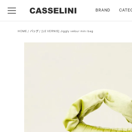
BRAND
CATE
HOME
バッグ
[LE VERNIS] Jiggly velour mini bag