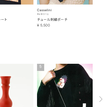
Casselini
Cassel
キャセリーニ
キャセリー
トート
チュール刺繍ポーチ
コラー
¥
5,500
¥
6,6
5
6