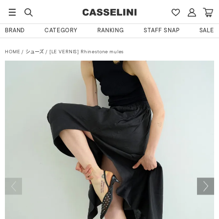
BRAND
CATEGORY
RANKING
STAFF SNAP
SALE
HOME
シューズ
[LE VERNIS] Rhinestone mules