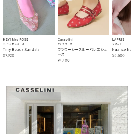
HEY! Mrs ROSE
Casselini
LAPUIS
ヘイ！ミセスローズ
キャセリーニ
ラピュイ
Tiny Beads Sandals
フラワーシースルーバレエシュ
Nuance hear
ーズ
¥7,920
¥5,500
¥4,400