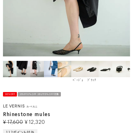
ﾍﾞｰｼﾞｭ
ﾌﾞﾗｯｸ
30%OFF
2BUY10％OFF 3BUY15％OFF対象
LE VERNIS
ル・ベルニ
Rhinestone mules
¥
17,600
¥
12,320
112
ポイント付与