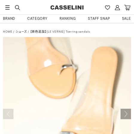
BRAND
CATEGORY
RANKING
STAFF SNAP
SALE
HOME
シューズ
【新色追加】[LE VERNIS] Toe ring sandals