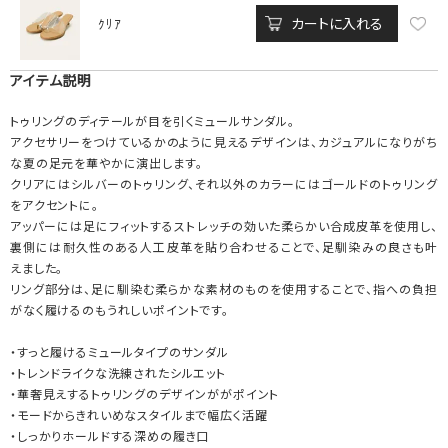
カートに入れる
ｸﾘｱ
アイテム説明
トゥリングのディテールが目を引くミュールサンダル。
アクセサリーをつけているかのように見えるデザインは、カジュアルになりがち
な夏の足元を華やかに演出します。
クリアにはシルバーのトゥリング、それ以外のカラーにはゴールドのトゥリング
をアクセントに。
アッパーには足にフィットするストレッチの効いた柔らかい合成皮革を使用し、
裏側には耐久性のある人工皮革を貼り合わせることで、足馴染みの良さも叶
えました。
リング部分は、足に馴染む柔らかな素材のものを使用することで、指への負担
がなく履けるのもうれしいポイントです。
・すっと履けるミュールタイプのサンダル
・トレンドライクな洗練されたシルエット
・華奢見えするトゥリングのデザインががポイント
・モードからきれいめなスタイルまで幅広く活躍
・しっかりホールドする深めの履き口