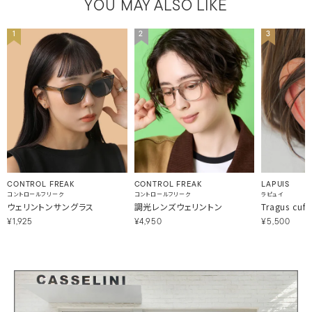
YOU MAY ALSO LIKE
1
2
3
CONTROL FREAK
CONTROL FREAK
LAPUIS
コントロールフリーク
コントロールフリーク
ラピュイ
ウェリントンサングラス
調光レンズウェリントン
Tragus cuff 
¥1,925
¥4,950
¥5,500