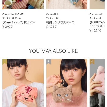
Casselini HOME
Casselini
Casselini
キャセリーニ ホーム
キャセリーニ
キャセリーニ
【Care Bears™】枕カバー
刺繍サングラスケース
【HARUTA×Ca
Contrast St
¥
2,970
¥
4,950
¥
16,940
YOU MAY ALSO LIKE
1
2
3