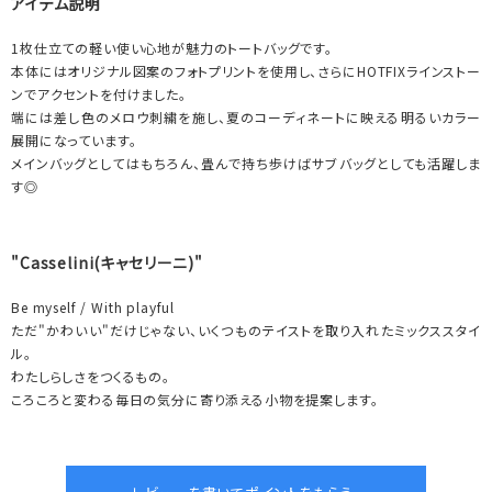
アイテム説明
1枚仕立ての軽い使い心地が魅力のトートバッグです。
本体にはオリジナル図案のフォトプリントを使用し、さらにHOTFIXラインストー
ンでアクセントを付けました。
端には差し色のメロウ刺繍を施し、夏のコーディネートに映える明るいカラー
展開になっています。
メインバッグとしてはもちろん、畳んで持ち歩けばサブバッグとしても活躍しま
す◎
"Casselini(キャセリーニ)"
Be myself / With playful
ただ"かわいい"だけじゃない、いくつものテイストを取り入れたミックススタイ
ル。
わたしらしさをつくるもの。
ころころと変わる毎日の気分に寄り添える小物を提案します。