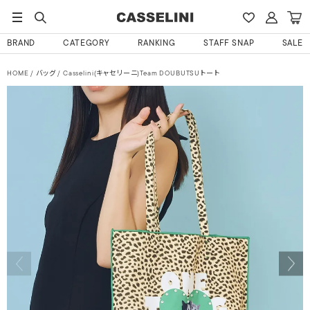
BRAND
CATEGORY
RANKING
STAFF SNAP
SALE
HOME
バッグ
Casselini(キャセリーニ)Team DOUBUTSUトート