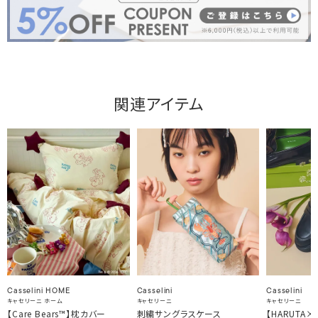
関連アイテム
Casselini HOME
Casselini
Casselini
キャセリーニ ホーム
キャセリーニ
キャセリーニ
【Care Bears™】枕カバー
刺繍サングラスケース
【HARUTA×Ca