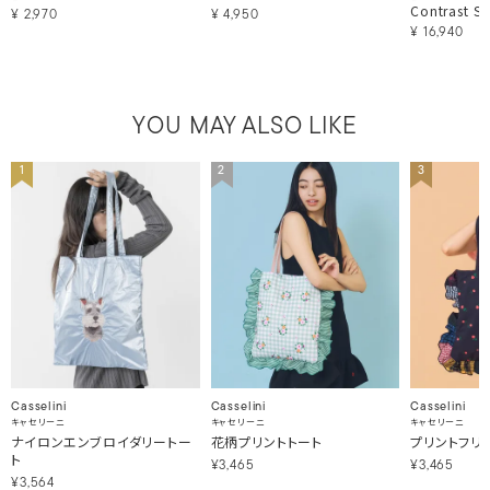
Contrast St
¥
2,970
¥
4,950
¥
16,940
YOU MAY ALSO LIKE
1
2
3
Casselini
Casselini
Casselini
キャセリーニ
キャセリーニ
キャセリーニ
ナイロンエンブロイダリートー
花柄プリントトート
プリントフリ
ト
¥3,465
¥3,465
¥3,564