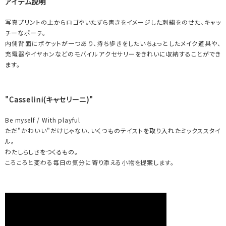
アイテム説明
写真プリントの上からロゴやいたずら書きをイメージした刺繍をのせた、キャッ
チーなポーチ。
内側背面にポケットが一つあり、持ち歩きをしたいちょっとしたメイク道具や、
充電器やイヤホンなどのモバイルアクセサリーをきれいに収納することができ
ます。
"Casselini(キャセリーニ)"
Be myself / With playful
ただ"かわいい"だけじゃない、いくつものテイストを取り入れたミックススタイ
ル。
わたしらしさをつくるもの。
ころころと変わる毎日の気分に寄り添える小物を提案します。