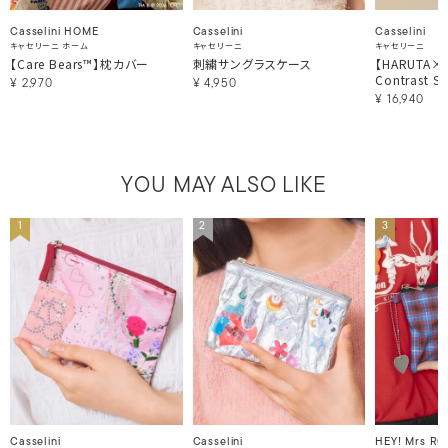
Casselini HOME
Casselini
Casselini
キャセリーニ ホーム
キャセリーニ
キャセリーニ
【Care Bears™】枕カバー
刺繍サングラスケース
【HARUTA×Ca
Contrast St
¥
2,970
¥
4,950
¥
16,940
YOU MAY ALSO LIKE
1
2
3
Casselini
Casselini
HEY! Mrs RO