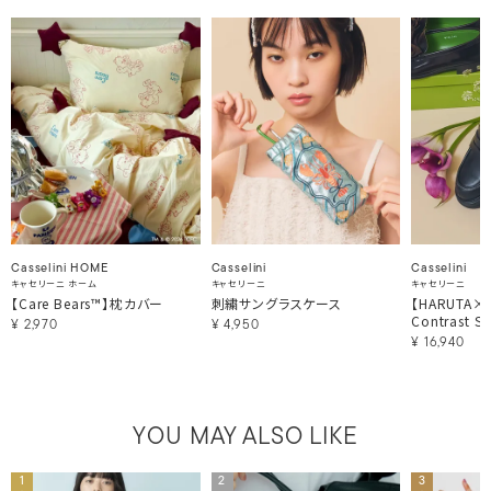
Casselini HOME
Casselini
Casselini
キャセリーニ ホーム
キャセリーニ
キャセリーニ
【Care Bears™】枕カバー
刺繍サングラスケース
【HARUTA×Ca
Contrast St
¥
2,970
¥
4,950
¥
16,940
YOU MAY ALSO LIKE
1
2
3