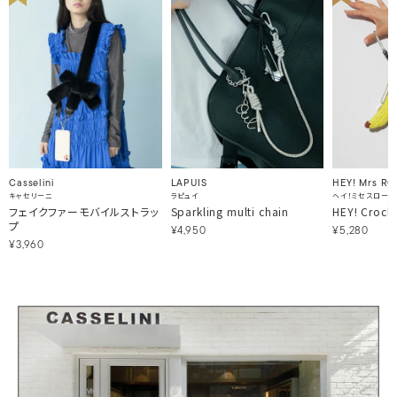
Casselini
LAPUIS
HEY! Mrs RO
キャセリーニ
ラピュイ
ヘイ！ミセスローズ
フェイクファーモバイルストラッ
Sparkling multi chain
HEY! Croch
プ
¥4,950
¥5,280
¥3,960