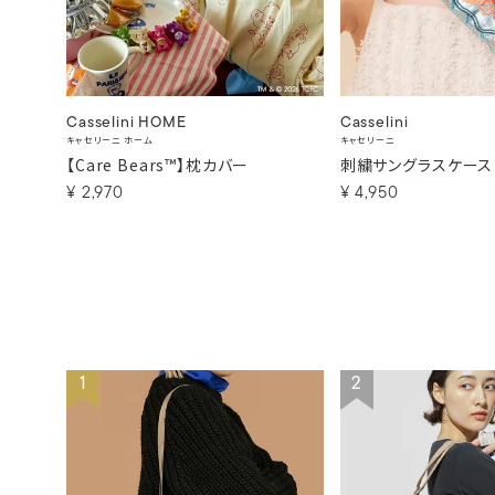
Casselini HOME
Casselini
キャセリーニ ホーム
キャセリーニ
【Care Bears™】枕カバー
刺繍サングラスケース
¥
2,970
¥
4,950
1
2