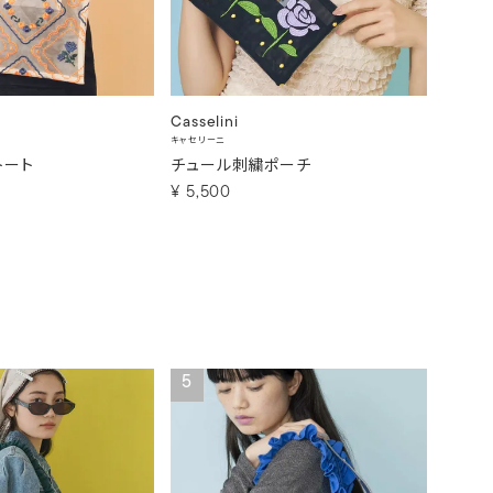
Casselini
Cassel
キャセリーニ
キャセリー
トート
チュール刺繍ポーチ
コラー
¥
5,500
¥
6,6
5
6