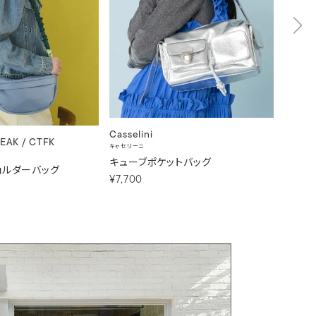
Casselini
CONTR
EAK / CTFK
キャセリーニ
コントロー
キューブポケットバッグ
≪撥水
ショルダーバッグ
ルダー
¥7,700
¥7,70