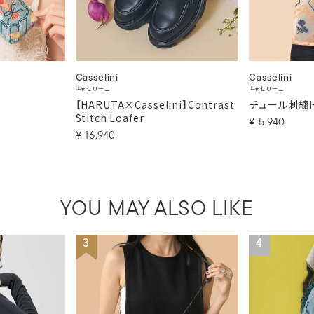
Casselini
Casselini
キャセリーニ
キャセリーニ
【HARUTA×Casselini】Contrast
チュール刺繍
Stitch Loafer
¥
5,940
¥
16,940
YOU MAY ALSO LIKE
3
4