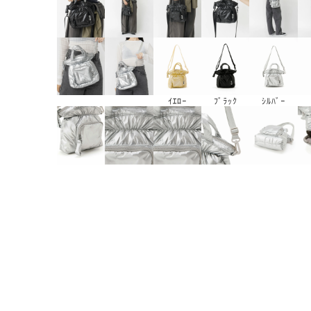
ｲｴﾛｰ
ﾌﾞﾗｯｸ
ｼﾙﾊﾞｰ