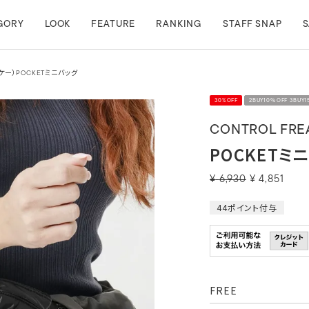
GORY
LOOK
FEATURE
RANKING
STAFF SNAP
S
フケー）POCKETミニバッグ
30%OFF
2BUY10％OFF 3BUY
CONTROL FREA
POCKETミ
¥
6,930
¥
4,851
44
ポイント付与
FREE