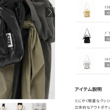
ｲｴ
在
ﾌﾞ
在
ｼﾙ
在
アイテム説明
とにかく軽量なクッシ
立体的なアウトポケッ