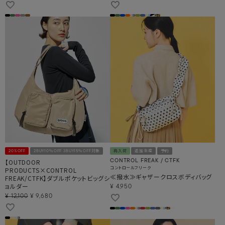
20%OFF
2BUY10％OFF 3BUY15％OFF対象
再入荷
追加生産
予約
【OUTDOOR
CONTROL FREAK / CTFK
コントロールフリーク
PRODUCTS×CONTROL
≪撥水≫ギャザークロスボディバッグ
FREAK/CTFK】ダブルポケットビッグシ
ョルダー
¥
4,950
¥
12,100
¥
9,680