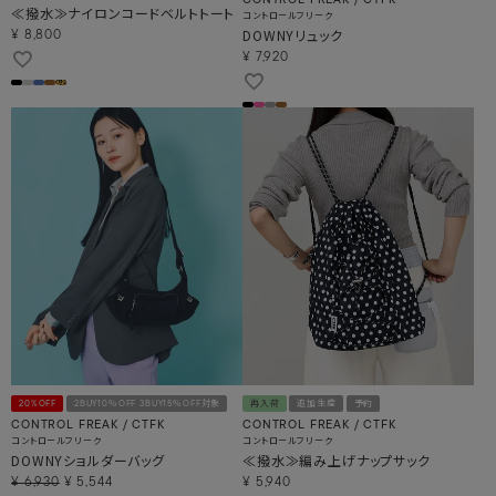
CONTROL FREAK / CTFK
≪撥水≫ナイロンコードベルトトート
コントロールフリーク
DOWNYリュック
¥
8,800
¥
7,920
20%OFF
2BUY10％OFF 3BUY15％OFF対象
再入荷
追加生産
予約
CONTROL FREAK / CTFK
CONTROL FREAK / CTFK
コントロールフリーク
コントロールフリーク
DOWNYショルダーバッグ
≪撥水≫編み上げナップサック
¥
6,930
¥
5,544
¥
5,940