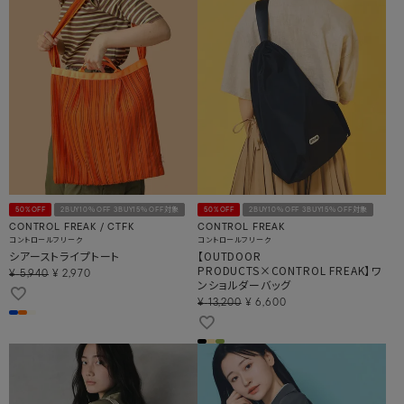
50%OFF
2BUY10％OFF 3BUY15％OFF対象
50%OFF
2BUY10％OFF 3BUY15％OFF対象
CONTROL FREAK / CTFK
CONTROL FREAK
コントロールフリーク
コントロールフリーク
シアーストライプトート
【OUTDOOR
PRODUCTS×CONTROL FREAK】ワ
¥
5,940
¥
2,970
ンショルダーバッグ
¥
13,200
¥
6,600