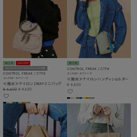
再入荷
30%OFF
再入荷
2BUY10％OFF 3BUY15％OFF対象
CONTROL FREAK / CTFK
コントロールフリーク
CONTROL FREAK / CTFK
コントロールフリーク
≪撥水≫ナイロンハンディショルダー
≪撥水≫ナイロン2WAYミニバッグ
¥
6,600
¥
6,600
¥
4,620