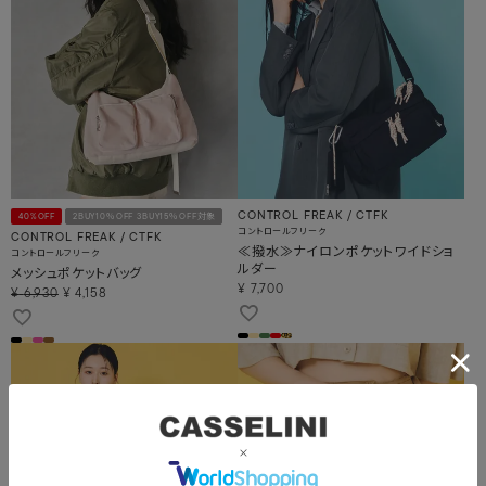
CONTROL FREAK / CTFK
40%OFF
2BUY10％OFF 3BUY15％OFF対象
コントロールフリーク
CONTROL FREAK / CTFK
≪撥水≫ナイロンポケットワイドショ
コントロールフリーク
ルダー
メッシュポケットバッグ
¥
7,700
¥
6,930
¥
4,158