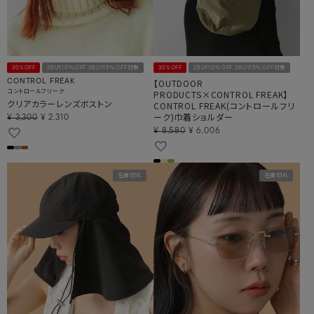
30%OFF
2BUY10％OFF 3BUY15％OFF対象
30%OFF
2BUY10％OFF 3BUY15％OFF対象
【OUTDOOR
CONTROL FREAK
コントロールフリーク
PRODUCTS×CONTROL FREAK】
クリアカラーレンズボストン
CONTROL FREAK(コントロールフリ
ーク)巾着ショルダー
¥
3,300
¥
2,310
¥
8,580
¥
6,006
在庫切れ
在庫切れ