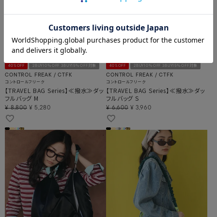
40%OFF
2BUY10％OFF 3BUY15％OFF対象
40%OFF
2BUY10％OFF 3BUY15％OFF対象
CONTROL FREAK / CTFK
CONTROL FREAK / CTFK
コントロールフリーク
コントロールフリーク
【TRAVEL BAG Series】≪撥水≫ダッ
【TRAVEL BAG Series】≪撥水≫ダッ
フルバッグ M
フルバッグ S
¥
8,800
¥
5,280
¥
6,600
¥
3,960