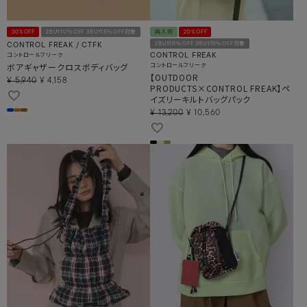
30%OFF
2BUY10％OFF 3BUY15％OFF対象
再入荷
20%OFF
2BUY10％OFF 3BUY15％OFF対象
CONTROL FREAK / CTFK
コントロールフリーク
CONTROL FREAK
ボアギャザークロスボディバッグ
コントロールフリーク
【OUTDOOR
¥
5,940
¥
4,158
PRODUCTS×CONTROL FREAK】ペ
イズリーキルトバッグパック
¥
13,200
¥
10,560