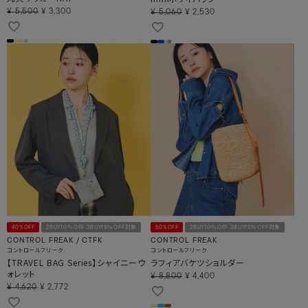
¥
5,500
¥
3,300
¥
5,060
¥
2,530
40%OFF
2BUY10％OFF 3BUY15％OFF対象
50%OFF
2BUY10％OFF 3BUY15％OFF対象
CONTROL FREAK / CTFK
CONTROL FREAK
コントロールフリーク
コントロールフリーク
【TRAVEL BAG Series】シャイニーウ
ラフィアバケツショルダー
ォレット
¥
8,800
¥
4,400
¥
4,620
¥
2,772