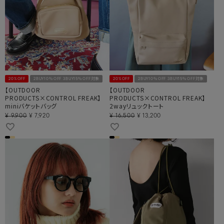
20%OFF
2BUY10％OFF 3BUY15％OFF対象
20%OFF
2BUY10％OFF 3BUY15％OFF対象
【OUTDOOR
【OUTDOOR
PRODUCTS×CONTROL FREAK】
PRODUCTS×CONTROL FREAK】
miniバケットバッグ
2wayリュックトート
¥
9,900
¥
7,920
¥
16,500
¥
13,200