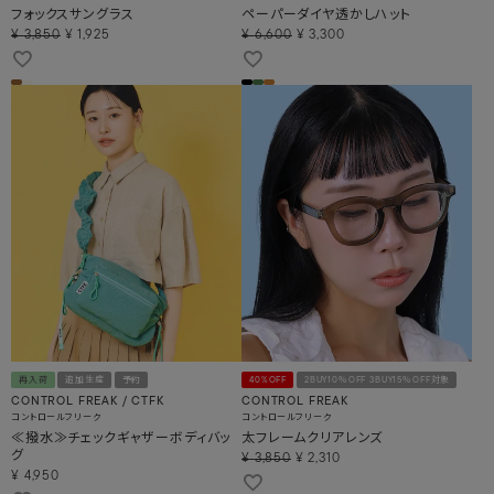
フォックスサングラス
ペーパーダイヤ透かしハット
¥
3,850
¥
1,925
¥
6,600
¥
3,300
再入荷
追加生産
予約
40%OFF
2BUY10％OFF 3BUY15％OFF対象
CONTROL FREAK / CTFK
CONTROL FREAK
コントロールフリーク
コントロールフリーク
≪撥水≫チェックギャザーボディバッ
太フレームクリアレンズ
グ
¥
3,850
¥
2,310
¥
4,950