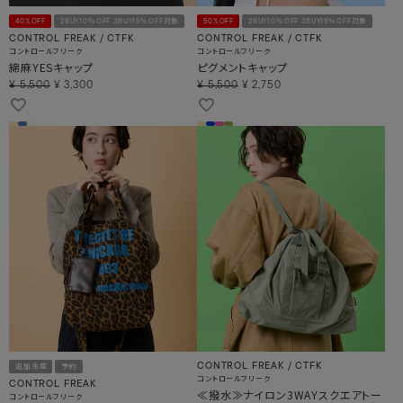
40%OFF
2BUY10％OFF 3BUY15％OFF対象
50%OFF
2BUY10％OFF 3BUY15％OFF対象
CONTROL FREAK / CTFK
CONTROL FREAK / CTFK
コントロールフリーク
コントロールフリーク
綿麻YESキャップ
ピグメントキャップ
¥
5,500
¥
3,300
¥
5,500
¥
2,750
CONTROL FREAK / CTFK
追加生産
予約
コントロールフリーク
CONTROL FREAK
≪撥水≫ナイロン3WAYスクエアトー
コントロールフリーク