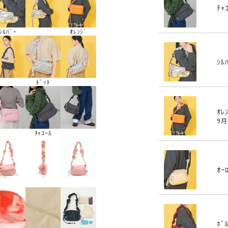
ﾁｬ
ｼﾙﾊﾞｰ
ｵﾚﾝｼﾞ
ｼﾙ
ﾄﾞｯﾄ
ｵﾚ
9
ﾁｬｺｰﾙ
ｵｰ
ﾎﾞ