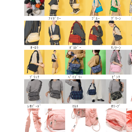
ｱｲﾎﾞﾘｰ
ﾌﾞﾙｰ
ｸﾞﾘｰﾝ
ｵｰﾛﾗ
ﾎﾞﾙﾄﾞｰ
ﾓﾉﾄｰﾝ
ﾌﾞﾗｯｸ
ﾍﾟｲｽﾞﾘｰ
ﾋﾟﾝｸ
ﾚｵﾊﾟｰﾄﾞ
ﾏﾙﾁ
ｵﾘｰﾌﾞ