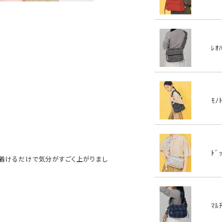
ﾚｵ
ﾓﾉ
ﾄﾞ
着けるだけで気分がすごく上がりまし
ﾏﾙ