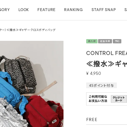
GORY
LOOK
FEATURE
RANKING
STAFF SNAP
S
ーエフケー）≪撥水≫ギャザークロスボディバッグ
再入荷
追加生産
予約
CONTROL FREA
≪撥水≫ギャ
¥
4,950
45
ポイント付与
FREE