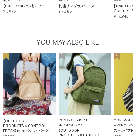
キャセリーニ ホーム
キャセリーニ
キャセリーニ
【Care Bears™】枕カバー
刺繍サングラスケース
【HARUTA×Ca
Contrast St
¥
2,970
¥
4,950
¥
16,940
YOU MAY ALSO LIKE
1
2
3
【OUTDOOR
CONTROL FREAK
CONTROL FR
PRODUCTS×CONTROL
コントロールフリーク
コントロールフリ
【OUTDOOR
ストライプト
FREAK】miniバケットバッグ
PRODUCTS×CONTROL