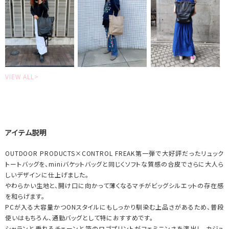
VIEW ALL>
アイテム説明
OUTDOOR PRODUCTS×CONTROL FREAK第一弾で大好評だったリュック
トートバッグを、miniバケットバッグと同じくソフトな質感の合皮でさらに大人ら
しいデザインに仕上げました。
やわらかい生地と、開け口に向かって薄くなるマチがビッグシルエットの存在感
を和らげます。
PCが入る大容量かつONスタイルにもしっかり馴染む上品さがあるため、普段
使いはもちろん、通勤バッグとして特におすすめです。
シャランと垂れるチェーンと箔のロゴプリントがフェミニンさを演出し、カジュ