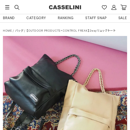
BRAND
CATEGORY
RANKING
STAFF SNAP
SALE
HOME
バッグ
【OUTDOOR PRODUCTS×CONTROL FREAK】2wayリュックトート