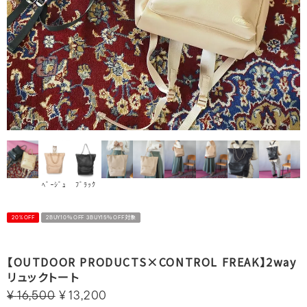
ﾍﾞｰｼﾞｭ
ﾌﾞﾗｯｸ
20%OFF
2BUY10％OFF 3BUY15％OFF対象
【OUTDOOR PRODUCTS×CONTROL FREAK】2way
リュックトート
¥
16,500
¥
13,200