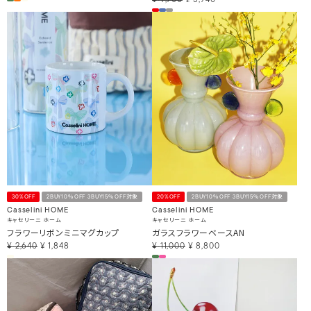
30%OFF
2BUY10％OFF 3BUY15％OFF対象
20%OFF
2BUY10％OFF 3BUY15％OFF対象
Casselini HOME
Casselini HOME
キャセリーニ ホーム
キャセリーニ ホーム
フラワーリボンミニマグカップ
ガラスフラワーベースAN
¥
2,640
¥
1,848
¥
11,000
¥
8,800