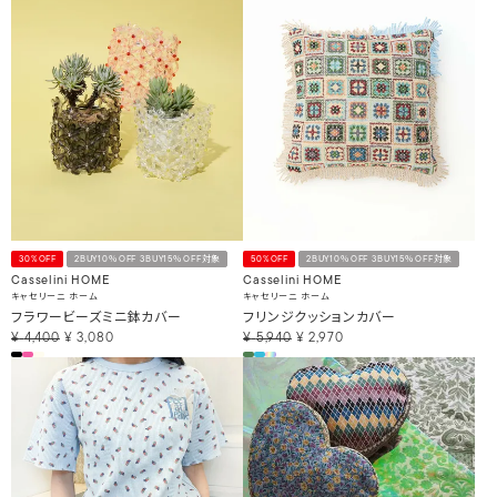
30%OFF
2BUY10％OFF 3BUY15％OFF対象
50%OFF
2BUY10％OFF 3BUY15％OFF対象
Casselini HOME
Casselini HOME
キャセリーニ ホーム
キャセリーニ ホーム
フラワービーズミニ鉢カバー
フリンジクッションカバー
¥
4,400
¥
3,080
¥
5,940
¥
2,970