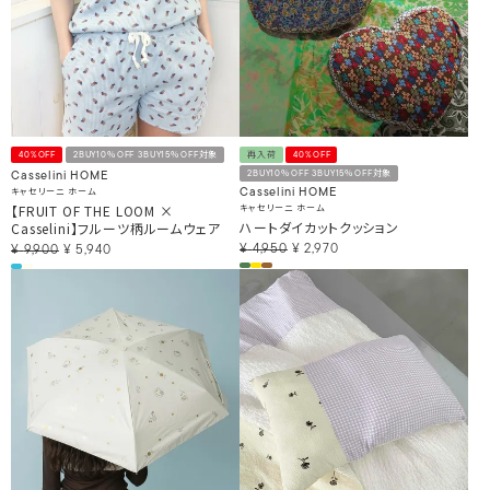
40%OFF
2BUY10％OFF 3BUY15％OFF対象
再入荷
40%OFF
2BUY10％OFF 3BUY15％OFF対象
Casselini HOME
キャセリーニ ホーム
Casselini HOME
【FRUIT OF THE LOOM ×
キャセリーニ ホーム
ハートダイカットクッション
Casselini】フルーツ柄ルームウェア
¥
4,950
¥
2,970
¥
9,900
¥
5,940