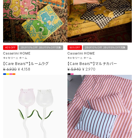
40%OFF
2BUY10％OFF 3BUY15％OFF対象
50%OFF
2BUY10％OFF 3BUY15％OFF対象
Casselini HOME
Casselini HOME
キャセリーニ ホーム
キャセリーニ ホーム
【Care Bears™】ルームラグ
【Care Bears™】マルチカバー
¥
6,930
¥
4,158
¥
5,940
¥
2,970