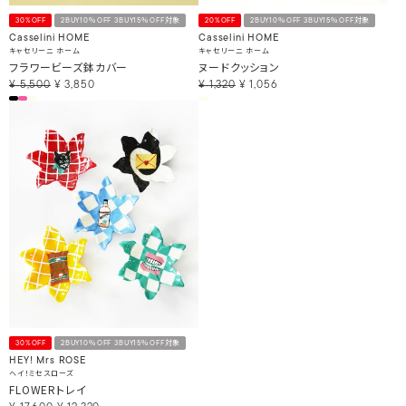
30%OFF
2BUY10％OFF 3BUY15％OFF対象
20%OFF
2BUY10％OFF 3BUY15％OFF対象
Casselini HOME
Casselini HOME
キャセリーニ ホーム
キャセリーニ ホーム
フラワービーズ鉢カバー
ヌードクッション
¥
5,500
¥
3,850
¥
1,320
¥
1,056
30%OFF
2BUY10％OFF 3BUY15％OFF対象
HEY! Mrs ROSE
ヘイ！ミセスローズ
FLOWERトレイ