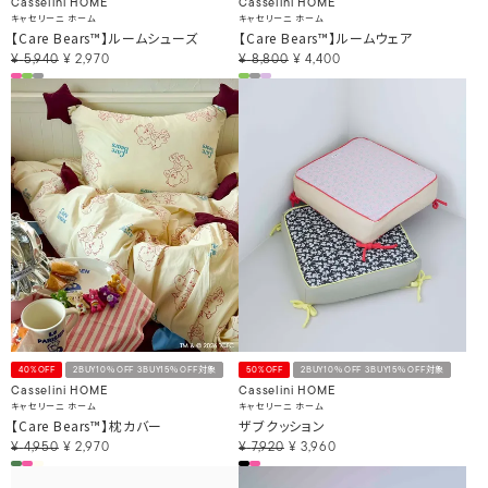
Casselini HOME
Casselini HOME
キャセリーニ ホーム
キャセリーニ ホーム
【Care Bears™】ルームシューズ
【Care Bears™】ルームウェア
¥
5,940
¥
2,970
¥
8,800
¥
4,400
40%OFF
2BUY10％OFF 3BUY15％OFF対象
50%OFF
2BUY10％OFF 3BUY15％OFF対象
Casselini HOME
Casselini HOME
キャセリーニ ホーム
キャセリーニ ホーム
【Care Bears™】枕カバー
ザブクッション
¥
4,950
¥
2,970
¥
7,920
¥
3,960