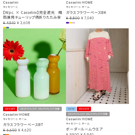
Casselini
Casselini HOME
キャセリーニ
キャセリーニ ホーム
【Wpc. × Casselini】完全遮光 晴
ガラスフラワーベースBK
雨兼用チューリップ柄折りたたみ傘
¥
8,800
¥
7,040
¥
4,510
¥
3,608
30%OFF
2BUY10％OFF 3BUY15％OFF対象
NEW
40%OFF
2BUY10％OFF 3BUY15％OFF対象
Casselini HOME
キャセリーニ ホーム
Casselini HOME
ガラスフラワーベースBT
キャセリーニ ホーム
ボーダールームウエア
¥
6,600
¥
4,620
¥
9,900
¥
5,940