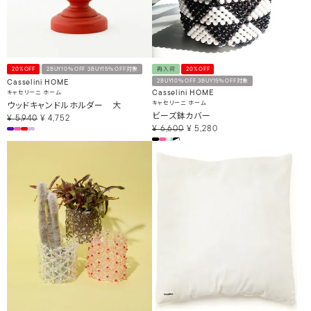
20%OFF
2BUY10％OFF 3BUY15％OFF対象
再入荷
20%OFF
2BUY10％OFF 3BUY15％OFF対象
Casselini HOME
キャセリーニ ホーム
Casselini HOME
ウッドキャンドルホルダー 大
キャセリーニ ホーム
ビーズ鉢カバー
¥
5,940
¥
4,752
¥
6,600
¥
5,280