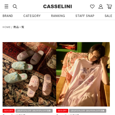
BRAND
CATEGORY
RANKING
STAFF SNAP
SALE
HOME
商品一覧
50%OFF
2BUY10％OFF 3BUY15％OFF対象
50%OFF
2BUY10％OFF 3BUY15％OFF対象