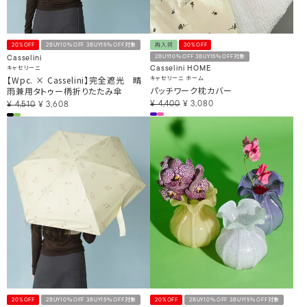
20%OFF
2BUY10％OFF 3BUY15％OFF対象
再入荷
30%OFF
2BUY10％OFF 3BUY15％OFF対象
Casselini
キャセリーニ
Casselini HOME
【Wpc. × Casselini】完全遮光 晴
キャセリーニ ホーム
パッチワーク枕カバー
雨兼用タトゥー柄折りたたみ傘
¥
4,400
¥
3,080
¥
4,510
¥
3,608
20%OFF
2BUY10％OFF 3BUY15％OFF対象
20%OFF
2BUY10％OFF 3BUY15％OFF対象