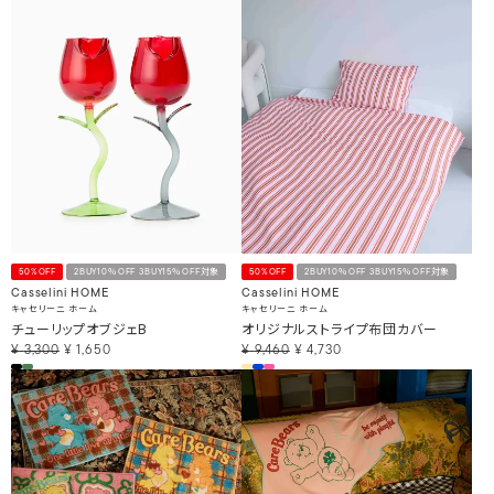
50%OFF
2BUY10％OFF 3BUY15％OFF対象
50%OFF
2BUY10％OFF 3BUY15％OFF対象
Casselini HOME
Casselini HOME
キャセリーニ ホーム
キャセリーニ ホーム
チューリップオブジェB
オリジナルストライプ布団カバー
¥
3,300
¥
1,650
¥
9,460
¥
4,730