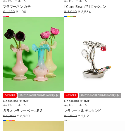
キャセリーニ ホーム
キャセリーニ ホーム
フラワーハンカチ
【Care Bears™】クッション
¥
1,430
¥
1,001
¥
5,940
¥
3,564
30%OFF
2BUY10％OFF 3BUY15％OFF対象
40%OFF
2BUY10％OFF 3BUY15％OFF対象
Casselini HOME
Casselini HOME
キャセリーニ ホーム
キャセリーニ ホーム
ガラスフラワーベースBG
フラワーマルチスタンド
¥
9,900
¥
6,930
¥
3,520
¥
2,112