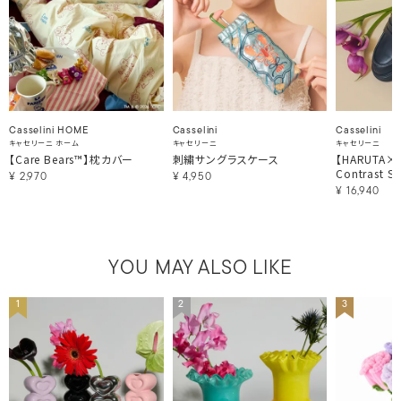
Casselini HOME
Casselini
Casselini
キャセリーニ ホーム
キャセリーニ
キャセリーニ
【Care Bears™】枕カバー
刺繍サングラスケース
【HARUTA×Ca
Contrast St
¥
2,970
¥
4,950
¥
16,940
YOU MAY ALSO LIKE
1
2
3