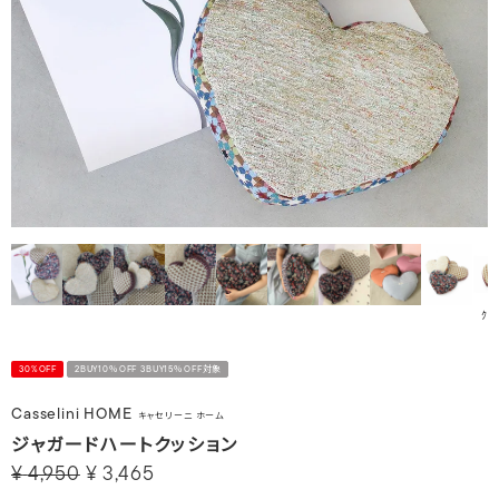
ｸﾞ
30%OFF
2BUY10％OFF 3BUY15％OFF対象
Casselini HOME
キャセリーニ ホーム
ジャガードハートクッション
¥
4,950
¥
3,465