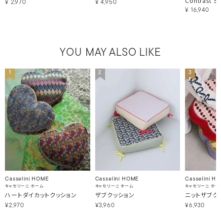
Contrast St
¥
2,970
¥
4,950
¥
16,940
YOU MAY ALSO LIKE
1
2
3
Casselini HOME
Casselini HOME
Casselini H
キャセリーニ ホーム
キャセリーニ ホーム
キャセリーニ ホー
ハートダイカットクッション
ザブクッション
ニットザブク
¥2,970
¥3,960
¥6,930