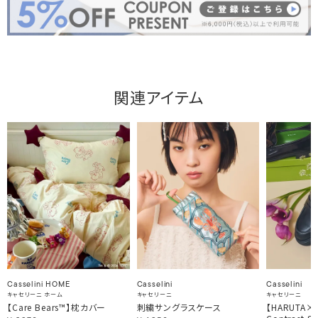
関連アイテム
Casselini HOME
Casselini
Casselini
キャセリーニ ホーム
キャセリーニ
キャセリーニ
【Care Bears™】枕カバー
刺繍サングラスケース
【HARUTA×Ca