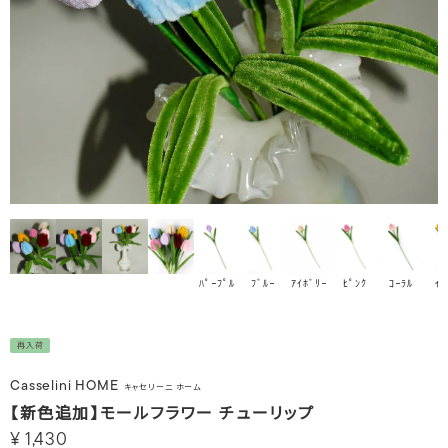
ﾊﾟｰﾌﾟﾙ
ﾌﾞﾙｰ
ｱｲﾎﾞﾘｰ
ﾋﾟﾝｸ
ｺｰﾗﾙ
ｲｴ
再入荷
Casselini HOME
キャセリーニ ホーム
【新色追加】モールフラワー チューリップ
¥
1,430