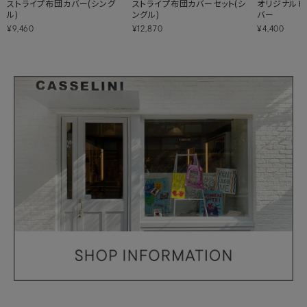
ストライプ布団カバー(シング
ストライプ布団カバーセット(シ
オリジナルピ
ル)
ングル)
バー
¥9,460
¥12,870
¥4,400