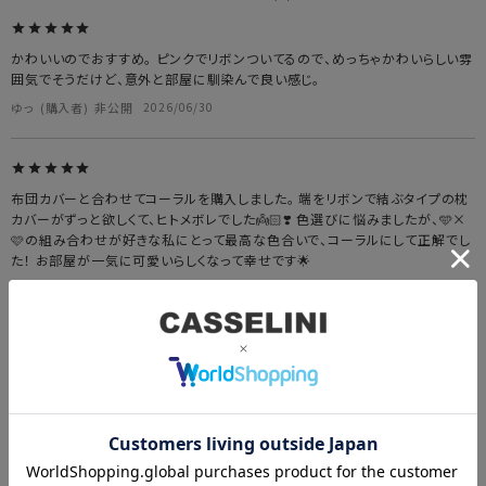
かわいいのでおすすめ。 ピンクでリボンついてるので、めっちゃかわいらしい雰
囲気でそうだけど、意外と部屋に馴染んで良い感じ。
ゆっ
購入者
非公開
2026/06/30
布団カバーと合わせてコーラルを購入しました。 端をリボンで結ぶタイプの枕
カバーがずっと欲しくて、ヒトメボレでした👼🏻❣️ 色選びに悩みましたが、🩵×
🩷の組み合わせが好きな私にとって最高な色合いで、コーラルにして正解でし
た！ お部屋が一気に可愛いらしくなって幸せです🌟
ねね
購入者
非公開
2025/06/08
シーツカバーとセットで購入いたしました。 セット使いがたまらなく可愛いです。
トト
購入者
非公開
2025/04/16
すべてのレビューを見る