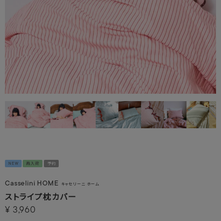
NEW
再入荷
予約
Casselini HOME
キャセリーニ ホーム
ストライプ枕カバー
¥
3,960