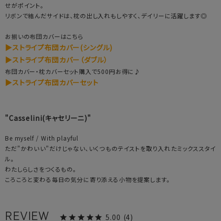
せがポイント。
リボンで結んだサイドは、枕の出し入れもしやすく、デイリーに活躍します◎
お揃いの布団カバーはこちら
▶ストライプ布団カバー(シングル)
▶ストライプ布団カバー（ダブル）
布団カバー・枕カバーセット購入で500円お得に♪
▶ストライプ布団カバーセット
"Casselini(キャセリーニ)"
Be myself / With playful
ただ"かわいい"だけじゃない、いくつものテイストを取り入れたミックススタイ
ル。
わたしらしさをつくるもの。
ころころと変わる毎日の気分に寄り添える小物を提案します。
5.00
4