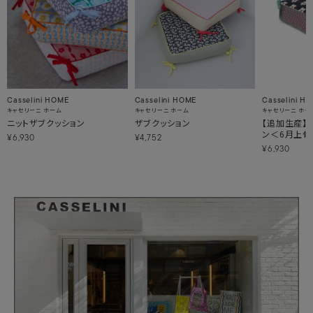
Casselini HOME
Casselini HOME
Casselini H
キャセリーニ ホーム
キャセリーニ ホーム
キャセリーニ ホー
ニットザブクッション
ザブクッション
【追加生産】
ン＜6月上
¥6,930
¥4,752
¥6,930