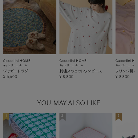
Casselini HOME
Casselini HOME
Casselini H
キャセリーニ ホーム
キャセリーニ ホーム
キャセリーニ ホー
ジャガードラグ
刺繍スウェットワンピース
フリンジ掛布
¥
6,600
¥
8,800
¥
8,800
YOU MAY ALSO LIKE
1
2
3