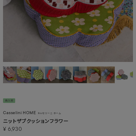
再入荷
Casselini HOME
キャセリーニ ホーム
ニットザブクッションフラワー
¥
6,930