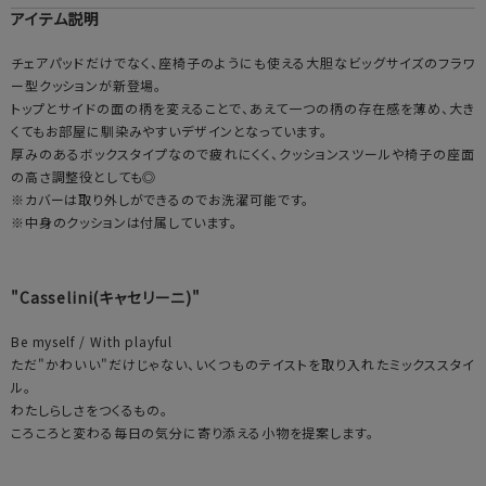
アイテム説明
チェアパッドだけでなく、座椅子のようにも使える大胆なビッグサイズのフラワ
ー型クッションが新登場。
トップとサイドの面の柄を変えることで、あえて一つの柄の存在感を薄め、大き
くてもお部屋に馴染みやすいデザインとなっています。
厚みのあるボックスタイプなので疲れにくく、クッションスツールや椅子の座面
の高さ調整役としても◎
※カバーは取り外しができるのでお洗濯可能です。
※中身のクッションは付属しています。
"Casselini(キャセリーニ)"
Be myself / With playful
ただ"かわいい"だけじゃない、いくつものテイストを取り入れたミックススタイ
ル。
わたしらしさをつくるもの。
ころころと変わる毎日の気分に寄り添える小物を提案します。