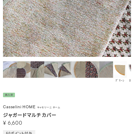
ｸﾞﾘｰﾝ
ﾈｲ
再入荷
Casselini HOME
キャセリーニ ホーム
ジャガードマルチカバー
¥
6,600
60
ポイント付与