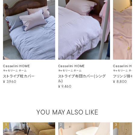
Casselini HOME
Casselini HOME
Casselini H
キャセリーニ ホーム
キャセリーニ ホーム
キャセリーニ ホー
ストライプ枕カバー
ストライプ布団カバー(シング
フリンジ掛布
ル)
¥
3,960
¥
8,800
¥
9,460
YOU MAY ALSO LIKE
1
2
3