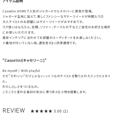
アイテム説明
Casselini HOMEで人気のジャガードマルチカバーに新色が登場。
ジャガード生地に加えて、新しくファンシーなサマーツイードが仲間入り◎
大人テイストのお部屋にはサマーツイードがおすすめです。
ラグ使いはもちろん、玄関、ソファー、テーブルの下などご自宅のお好きな場所
にお使いいただけます。
是非インテリアに合わせてお部屋のコーディネートをお楽しみください。
※裏地が付いていない為、通気性がよく四季通用です。
"Casselini(キャセリーニ)"
Be myself / With playful
ただ"かわいい"だけじゃない、いくつものテイストを取り入れたミックススタイ
ル。
わたしらしさをつくるもの。
ころころと変わる毎日の気分に寄り添える小物を提案します。
5.00
1