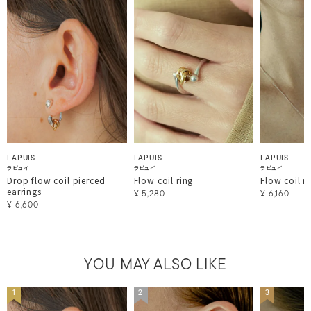
LAPUIS
LAPUIS
LAPUIS
ラピュイ
ラピュイ
ラピュイ
Drop flow coil pierced
Flow coil ring
Flow coil n
earrings
¥
5,280
¥
6,160
¥
6,600
YOU MAY ALSO LIKE
1
2
3