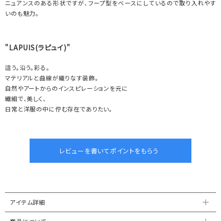
ニュアンスのある形状ですが、フープ型をベースにしているので取り入れやす
いのも魅力。
"LAPUIS(ラピュイ)"
這う。沿う。彩る。
マテリアルと曲線が織りなす装飾。
自然やアートからのインスピレーションを元に
繊細で、美しく、
日常と洋服の中に佇む存在でありたい。
アイテム詳細