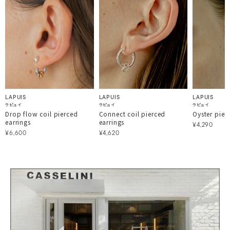
LAPUIS
LAPUIS
LAPUIS
ラピュイ
ラピュイ
ラピュイ
Drop flow coil pierced
Connect coil pierced
Oyster pier
earrings
earrings
¥4,290
¥6,600
¥4,620