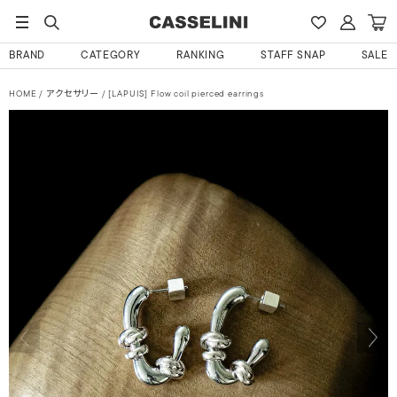
BRAND
CATEGORY
RANKING
STAFF SNAP
SALE
HOME
アクセサリー
[LAPUIS] Flow coil pierced earrings