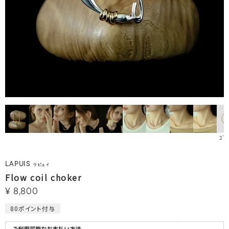
ｺﾞｰ
LAPUIS
ラピュイ
Flow coil choker
¥
8,800
80
ポイント付与