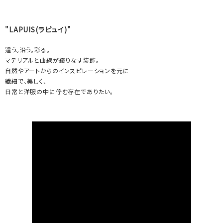
"LAPUIS(ラピュイ)"
這う。沿う。彩る。
マテリアルと曲線が織りなす装飾。
自然やアートからのインスピレーションを元に
繊細で、美しく、
日常と洋服の中に佇む存在でありたい。