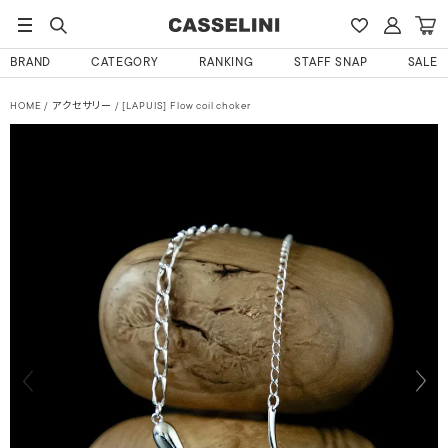
BRAND
CATEGORY
RANKING
STAFF SNAP
SALE
HOME
アクセサリー
[LAPUIS] Flow coil choker