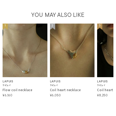
YOU MAY ALSO LIKE
1
2
3
LAPUIS
LAPUIS
LAPUIS
ラピュイ
ラピュイ
ラピュイ
Flow coil necklace
Coil heart necklace
Coil heart 
¥6,160
¥6,050
¥8,250