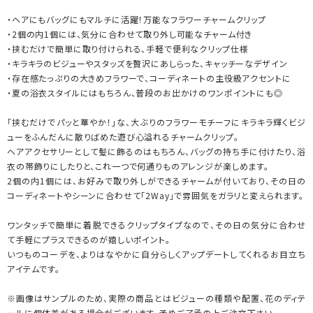
・ヘアにもバッグにもマルチに活躍！万能なフラワーチャームクリップ
・2個の内1個には、気分に合わせて取り外し可能なチャーム付き
・挟むだけで簡単に取り付けられる、手軽で便利なクリップ仕様
・キラキラのビジューやスタッズを贅沢にあしらった、キャッチーなデザイン
・存在感たっぷりの大きめフラワーで、コーディネートの主役級アクセントに
・夏の浴衣スタイルにはもちろん、普段のお出かけのワンポイントにも◎
「挟むだけでパッと華やか！」な、大ぶりのフラワーモチーフにキラキラ輝くビジ
ューをふんだんに散りばめた遊び心溢れるチャームクリップ。
ヘアアクセサリーとして髪に飾るのはもちろん、バッグの持ち手に付けたり、浴
衣の帯飾りにしたりと、これ一つで何通りものアレンジが楽しめます。
2個の内1個には、お好みで取り外しができるチャームが付いており、その日の
コーディネートやシーンに合わせて「2Way」で雰囲気をガラリと変えられます。
ワンタッチで簡単に着脱できるクリップタイプなので、その日の気分に合わせ
て手軽にプラスできるのが嬉しいポイント。
いつものコーデを、よりはなやかに自分らしくアップデートしてくれるお目立ち
アイテムです。
※画像はサンプルのため、実際の商品とはビジューの種類や配置、花のディテ
ールに個体差がある場合がございます。予めご了承の上ご注文下さい。