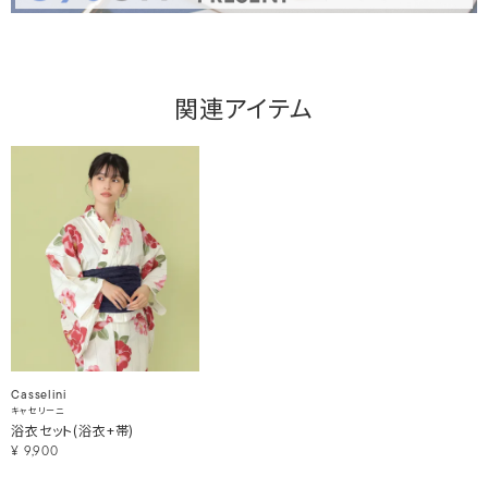
関連アイテム
Casselini
キャセリーニ
浴衣セット(浴衣+帯)
¥
9,900