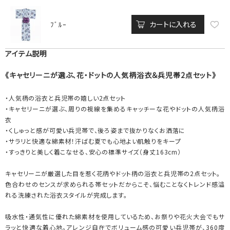
カートに入れる
ﾌﾞﾙｰ
アイテム説明
《キャセリーニが選ぶ、花・ドットの人気柄浴衣＆兵児帯2点セット》
・人気柄の浴衣と兵児帯の嬉しい2点セット
・キャセリーニが選ぶ、周りの視線を集めるキャッチーな花やドットの人気柄浴
衣
・くしゅっと感が可愛い兵児帯で、後ろ姿まで抜かりなくお洒落に
・サラリと快適な綿素材！汗ばむ夏でも心地よい肌触りをキープ
・すっきりと美しく着こなせる、安心の標準サイズ（身丈163cm）
キャセリーニが厳選した目を惹く花柄やドット柄の浴衣と兵児帯の2点セット。
色合わせのセンスが求められる帯セットだからこそ、悩むことなくトレンド感溢
れる洗練された浴衣スタイルが完成します。
吸水性・通気性に優れた綿素材を使用しているため、お祭りや花火大会でもサ
ラッと快適な着心地。アレンジ自在でボリューム感の可愛い兵児帯が、360度