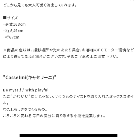
どこから見ても大人可愛く演出してくれます。
■サイズ
・身丈163cm
・袖丈49cm
・裄67cm
※商品の色味は、撮影場所や光のあたり具合、お客様のPCモニター環境など
により違って見える場合がございます。予めご了承の上ご注文下さい。
"Casselini(キャセリーニ)"
Be myself / With playful
ただ"かわいい"だけじゃない、いくつものテイストを取り入れたミックススタイ
ル。
わたしらしさをつくるもの。
ころころと変わる毎日の気分に寄り添える小物を提案します。